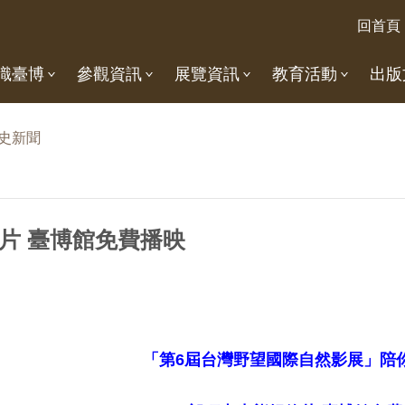
回首頁
識臺博
參觀資訊
展覽資訊
教育活動
出版
史新聞
片 臺博館免費播映
「第6屆台灣野望國際自然影展」陪