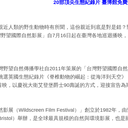
20
部頂尖生態紀錄片 臺博館免費
親近人類的野生動物時有所聞，這份親近到底是對是錯？
灣野望國際自然影展」自7月16日起在臺灣各地巡迴播映
灣野望自然傳播學社自2011年策展的「台灣野望國際自
態紀錄片《脊椎動物的崛起：從海洋到天空》（David Attenboro
kies）作為首映，以慶祝大衛艾登堡爵士90壽誕的方式，迎接
Wildscreen Film Festival）」創立於1982
ristol）舉辦，是全球最具規模的自然與環境影展，