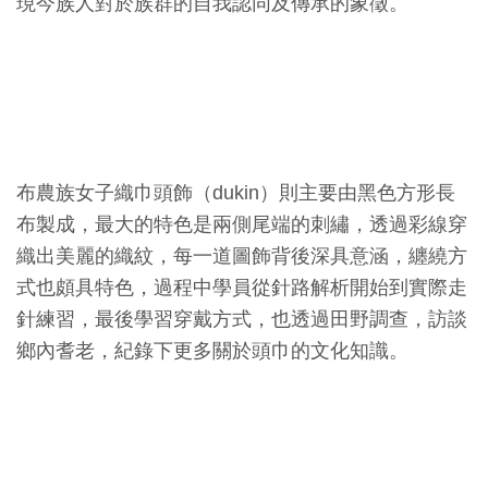
現今族人對於族群的自我認同及傳承的象徵。
友
善
措
施
服
布農族女子織巾頭飾（dukin）則主要由黑色方形長
務
布製成，最大的特色是兩側尾端的刺繡，透過彩線穿
網
織出美麗的織紋，每一道圖飾背後深具意涵，纏繞方
站
式也頗具特色，過程中學員從針路解析開始到實際走
導
針練習，最後學習穿戴方式，也透過田野調查，訪談
覽
鄉內耆老，紀錄下更多關於頭巾的文化知識。
En
日
glis
本
h
語