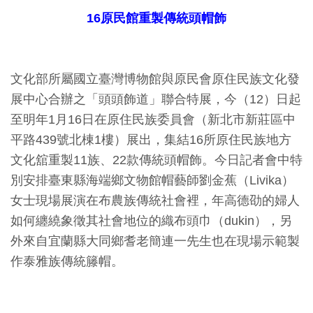
16
原民館重製傳統頭帽飾
訊
展
文化部所屬國立臺灣博物館與原民會原住民族文化發
覽
展中心合辦之「頭頭飾道」聯合特展，今（12）日起
資
至明年1月16日在原住民族委員會（新北市新莊區中
訊
平路439號北棟1樓）展出，集結16所原住民族地方
文化舘重製11族、22款傳統頭帽飾。今日記者會中特
教
別安排臺東縣海端鄉文物館帽藝師劉金蕉（Livika）
育
女士現場展演在布農族傳統社會裡，年高德劭的婦人
活
如何纏繞象徵其社會地位的織布頭巾（dukin），另
動
外來自宜蘭縣大同鄉耆老簡連一先生也在現場示範製
作泰雅族傳統籐帽。
出
版
文