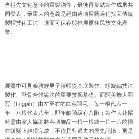
含祖先文化意涵的重製物件，最後再集結製作成果共
料
同發表，最重大的意義是經由這項習藝過程找回傳統
開
製帽技術工法，進而可保存與推展原住民族文化產
放
業。
宣
告
著
作
權
展覽中可見泰雅族男子籐帽從基底製作、螺旋編技法
聲
製作、獸骨合體編法的重要技藝基礎。而阿美族大羽
明
冠（tingpih）由左至右的白色羽毛，每一根代表一
年，八根代表八年，即年齡階級有八階；製作大花帽
回
時需由家人協助將各項飾品一根一根或一片一片的插
首
在頭髮上始得完成，不僅是對過去的歷史記憶，更是
頁