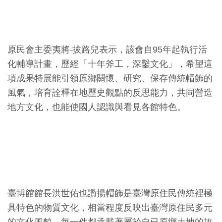
創
典
原民會主委夷將‧拔路兒表示，該會自95年起執行活
藏
化輔導計畫，歷經「十年斧工，深鑿文化」，希望這
研
項成果特展能引領原鄉關懷、研究、保存傳統帽飾的
究
風氣，培育詮釋在地歷史觀點的反思能力，共同營造
地方文化，也能使國人認識與看見各館特色。
便
民
服
務
政
臺博館館長洪世佑也讚揚帽飾是臺灣原住民傳統裡極
府
具特色的物質文化，相當程度反映出臺灣原住民多元
公