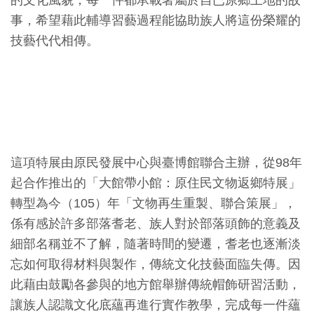
的文化風貌，每一件都承載著屬於自已原鄉土地的故
開
事，希望藉此輔導習藝過程能協助族人將這份榮耀的
資
技藝代代相傳。
訊
隱
私
權
與
這項特展由原民發展中心與臺博館聯合主辦，從98年
資
起合作推出的「大館帶小館：原住民文物返鄉特展」
訊
轉型為今（105）年「文物再生重製、聯合策展」，
安
係有感於許多部落耆老、族人對於部落頭飾的意義及
全
細部名稱並不了解，隨著時間的變遷，耆老也逐漸淡
宣
忘如何取得材料與製作，傳統文化技藝面臨失傳。因
告
此藉由鼓勵各參與的地方館舉辦傳統帽飾研習活動，
讓族人認識文化底蘊再進行實作教學，完成每一件蘊
資