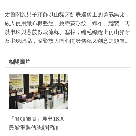
Ba
ha
sa
太魯閣族男子頭飾以山豬牙飾表達勇士的勇氣無比，
Ind
Tiế
on
ng
族人使用織布機整經、挑織菱形紋、織布、縫製，再
esi
Việ
以串珠與薏苡做成流蘇、塞棉，編毛線縫上仿山豬牙
a
t
及串珠飾品，凝聚族人同心開發傳統又創意之頭飾。
相關圖片
「頭頭飾道」展出16原
民館重製傳統頭帽飾