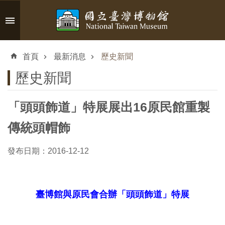
跳到主要內容區塊
進
階
首頁
最新消息
歷史新聞
搜
尋
歷史新聞
「頭頭飾道」特展展出16原民館重製
認
傳統頭帽飾
識
臺
發布日期：2016-12-12
博
臺博館與原民會合辦「頭頭飾道」特展
參
觀
資