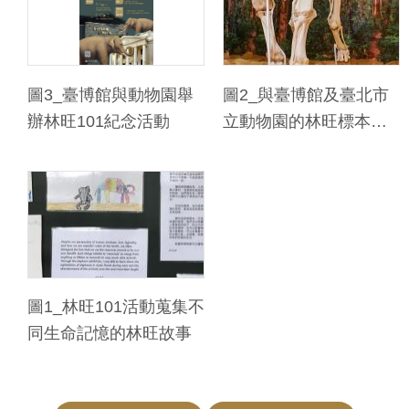
料
開
放
圖3_臺博館與動物園舉
圖2_與臺博館及臺北市
宣
辦林旺101紀念活動
立動物園的林旺標本打
告
卡合照可換精美紀念品
著
作
權
聲
明
圖1_林旺101活動蒐集不
同生命記憶的林旺故事
回
首
頁