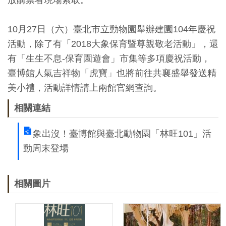
放購票者現場索取。
開
資
10月27日（六）臺北市立動物園舉辦建園104年慶祝
訊
活動，除了有「2018大象保育暨尊親敬老活動」，還
有「生生不息-保育園遊會」市集等多項慶祝活動，
隱
臺博館人氣吉祥物「虎寶」也將前往共襄盛舉發送精
私
美小禮，活動詳情請上兩館官網查詢。
權
相關連結
與
資
象出沒！臺博館與臺北動物園「林旺101」活
訊
動周末登場
安
全
相關圖片
宣
告
資