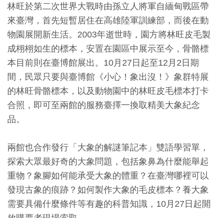
林旺於第二次世界大戰時由孫立人將軍自緬甸戰區帶
創
來臺灣，首先短暫居住在高雄陸軍訓練部，而後在動
物園展開新生活。2003年逝世時，園方將林旺皮毛製
典
成栩栩如生的標本，安置在園區中展示至今，骨骼標
藏
本目前則在臺博館展出。10月27日起至12月2日期
研
間，民眾只要與臺博館《小心！象出沒！》象群特展
究
的林旺骨骼標本，以及動物園中的林旺皮毛標本打卡
合照，即可至兩館的服務臺擇一換取精美大象紀念
便
品。
民
服
兩館也合作發行「大象的解謎筆記本」雙語學習單，
務
探索大眾最好奇的大象問題，包括象鼻為什麼能舉起
重物？象腳如何能承受大象的體重？在臺灣哪裡可以
政
發現古象的痕跡？如何製作大象的毛皮標本？養大象
府
需要具備什麼條件等有趣的科普知識，10月27日起開
公