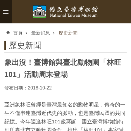
跳到主要內容區塊
進
階
首頁
最新消息
歷史新聞
搜
尋
歷史新聞
象出沒！臺博館與臺北動物園「林旺
認
101」活動周末登場
識
臺
發布日期：2018-10-22
博
亞洲象林旺曾經是臺灣最知名的動物明星，傳奇的一
生不僅串連臺灣近代史的脈動，也是臺灣民眾的共同
參
記憶。今年適逢林旺101歲冥誕，國立臺灣博物館特
觀
別與臺北市立動物園合作，推出「林旺101」專家講
資