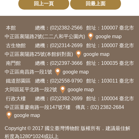
回上一頁
回最上面
友
善
本館
總機：(02)2382-2566
館址：100007 臺北市
措
中正區襄陽路2號(二二八和平公園內)
google map
施
古生物館
總機：(02)2314-2699
館址：100007 臺北市
服
中正區襄陽路25號(本館斜對面)
google map
務
南門館
總機：(02)2397-3666
館址：100035 臺北市
網
中正區南昌路一段1號
google map
站
鐵道部園區
總機：(02)2558-9790
館址：103011 臺北市
導
大同區延平北路一段2號
google map
覽
行政大樓
總機：(02)2382-2699
館址：100004 臺北市
中正區重慶南路一段147號7樓 傳真：(02) 2382-2684
google map
En
日
glis
本
Copyright © 2017 國立臺灣博物館 版權所有．建議最佳解
h
語
析度為1280*1024或以上