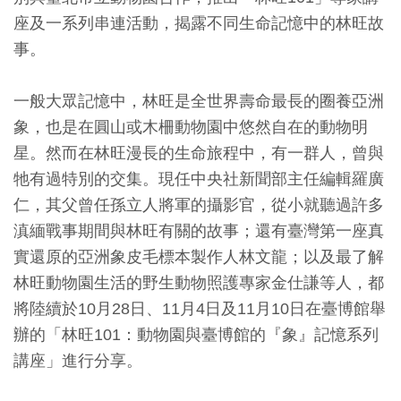
座及一系列串連活動，揭露不同生命記憶中的林旺故
訊
事。
展
一般大眾記憶中，林旺是全世界壽命最長的圈養亞洲
覽
象，也是在圓山或木柵動物園中悠然自在的動物明
資
星。然而在林旺漫長的生命旅程中，有一群人，曾與
訊
牠有過特別的交集。現任中央社新聞部主任編輯羅廣
仁，其父曾任孫立人將軍的攝影官，從小就聽過許多
教
滇緬戰事期間與林旺有關的故事；還有臺灣第一座真
育
實還原的亞洲象皮毛標本製作人林文龍；以及最了解
活
林旺動物園生活的野生動物照護專家金仕謙等人，都
動
將陸續於10月28日、11月4日及11月10日在臺博館舉
辦的「林旺101：動物園與臺博館的『象』記憶系列
出
講座」進行分享。
版
文