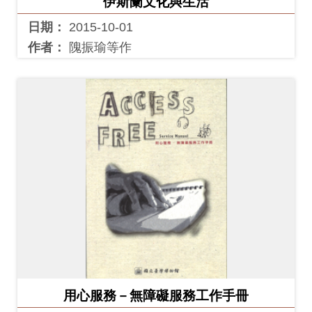
伊斯蘭文化與生活
友
日期：
2015-10-01
善
作者：
隗振瑜等作
措
施
服
務
網
站
導
覽
En
日
glis
本
h
語
用心服務－無障礙服務工作手冊