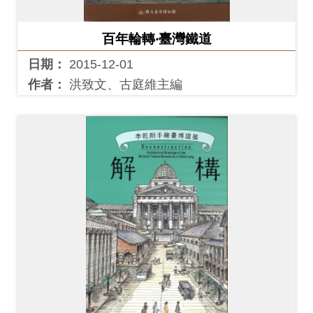
開
資
百年輪轉‧臺灣鐵道
訊
日期：
2015-12-01
作者：
洪致文、古庭維主編
隱
私
權
與
資
訊
安
全
宣
告
資