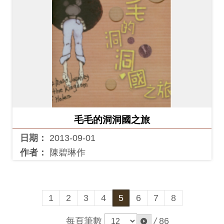
毛毛的洞洞國之旅
日期：
2013-09-01
作者：
陳碧琳作
1
2
3
4
5
6
7
8
每頁筆數
/
86