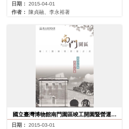
Ba
日期：
2015-04-01
ha
sa
作者：
陳貞融、李永裕著
Ind
Tiế
on
ng
esi
Việ
a
t
國立臺灣博物館南門園區竣工開園暨營運計
畫
日期：
2015-03-01