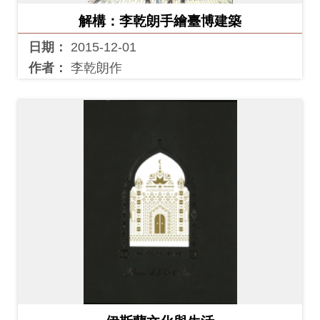
料
解構：李乾朗手繪臺博建築
開
日期：
2015-12-01
放
作者：
李乾朗作
宣
告
著
作
權
聲
明
回
首
頁