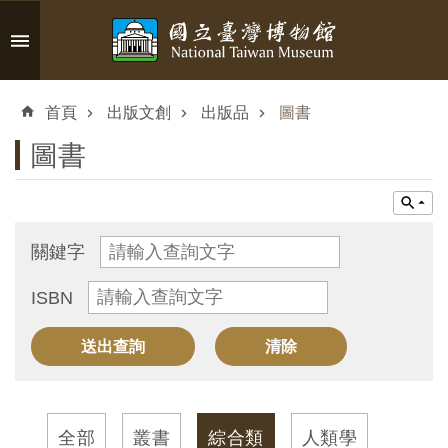
跳到主要內容區塊
進
階
首頁
出版文創
出版品
圖書
搜
尋
圖書
認
關鍵字
識
ISBN
臺
博
參
觀
全部
叢書
綜合類
人類學
資