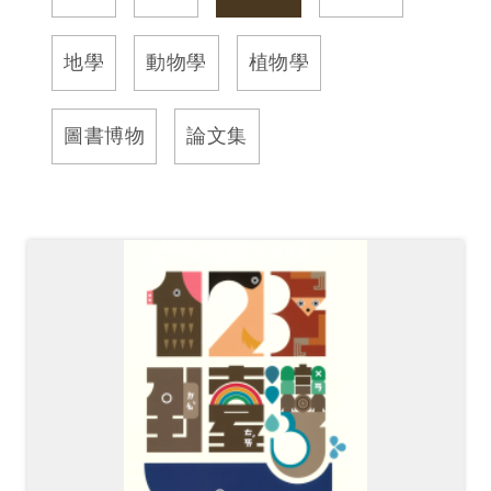
訊
地學
動物學
植物學
展
覽
圖書博物
論文集
資
訊
教
育
活
動
出
版
文