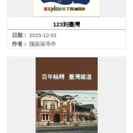
創
123到臺灣
典
藏
日期：
2015-12-01
研
作者：
隗振瑜等作
究
便
民
服
務
政
府
公