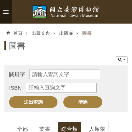
跳到主要內容區塊
進
階
首頁
出版文創
出版品
圖書
搜
尋
圖書
認
關鍵字
識
ISBN
臺
博
參
觀
全部
叢書
綜合類
人類學
資