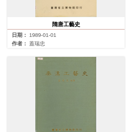
創
隋唐工藝史
典
藏
日期：
1989-01-01
研
作者：
蓋瑞忠
究
便
民
服
務
政
府
公