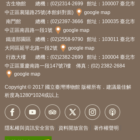
古生物館
總機：(02)2314-2699
館址：100007 臺北市
料
中正區襄陽路25號(本館斜對面)
google map
開
南門館
總機：(02)2397-3666
館址：100035 臺北市
放
中正區南昌路一段1號
google map
宣
鐵道部園區
總機：(02)2558-9790
館址：103011 臺北市
告
大同區延平北路一段2號
google map
行政大樓
總機：(02)2382-2699
館址：100004 臺北市
著
中正區重慶南路一段147號7樓 傳真：(02) 2382-2684
作
google map
權
Copyright © 2017 國立臺灣博物館 版權所有．建議最佳解
聲
析度為1280*1024或以上
明
回
首
隱私權與資訊安全宣告
資料開放宣告
著作權聲明
頁