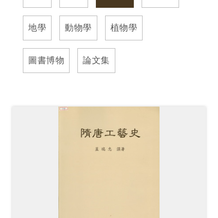
訊
地學
動物學
植物學
展
覽
圖書博物
論文集
資
訊
教
育
活
動
出
版
文