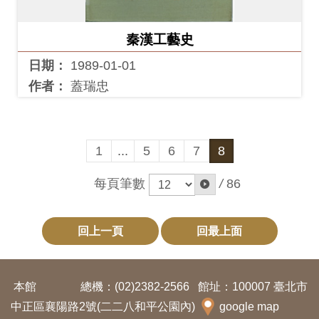
開
資
秦漢工藝史
訊
日期：
1989-01-01
作者：
蓋瑞忠
隱
私
權
1
...
5
6
7
8
與
資
每頁筆數
/
86
訊
安
回上一頁
回最上面
全
宣
告
本館
總機：(02)2382-2566
館址：100007 臺北市
中正區襄陽路2號(二二八和平公園內)
google map
資