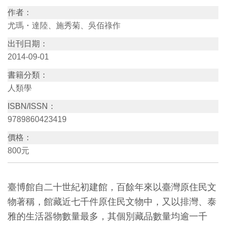
作者：
訊
尤瑪・達陸、施秀菊、吳佰祿作
出刊日期：
展
2014-09-01
覽
資
書籍分類：
訊
人類學
ISBN/ISSN：
教
9789860423419
育
價格：
活
800元
動
臺博館自二十世紀初建館，百餘年來以臺灣原住民文
出
物著稱，館藏近七千件原住民文物中，又以排灣、泰
版
雅的生活器物數量最多，其個別藏品數量均逾一千
文