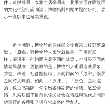
件，這與排灣、泰雅向居臺灣南、北兩大原住民族群
創
的文化生態可謂同調，博物館對相關主題的研究、展
示一直以來也極為重視。
典
藏
研
究
追本溯源，博物館的原住民文物實來自於部落原
鄉，「原鄉」對博物館人來說就像是「千層蛋糕」一
便
樣，深淺不一的切面有著不同的味覺，也引發不同的
民
情緒與思維，更複雜的是，博物館人咀嚼這些景象、
服
聲響、味道、社會關係時，不同切面的「原鄉」場景
務
是同時入味的。如此，「原味」、「原色」是細膩
的，也百感雜陳，勾引出各種期待的情緒。這些情
政
緒、思索映照了目前原住民社會在傳統與現代之間踽
府
踽而行的各種艱辛與尋求出路的新創思。
公