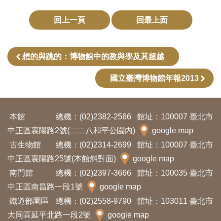
開
回上一頁
回最上面
資
訊
想的與跳的：博物館中的教與學及其超越
隱
國立臺灣博物館年報2013
私
權
與
本館
總機：(02)2382-2566
館址：100007 臺北市
資
中正區襄陽路2號(二二八和平公園內)
google map
訊
古生物館
總機：(02)2314-2699
館址：100007 臺北市
安
中正區襄陽路25號(本館斜對面)
google map
全
南門館
總機：(02)2397-3666
館址：100035 臺北市
宣
中正區南昌路一段1號
google map
告
鐵道部園區
總機：(02)2558-9790
館址：103011 臺北市
大同區延平北路一段2號
google map
資