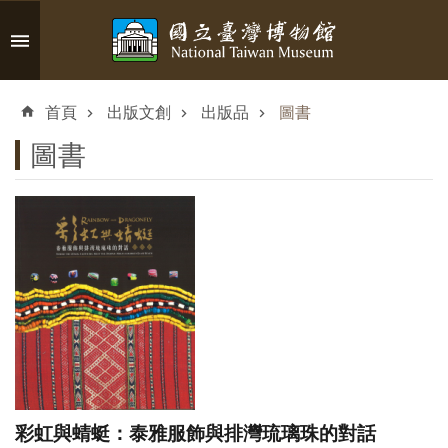
跳到主要內容區塊
進
階
首頁
出版文創
出版品
圖書
搜
尋
圖書
認
識
臺
博
參
觀
彩虹與蜻蜓：泰雅服飾與排灣琉璃珠的對話
資