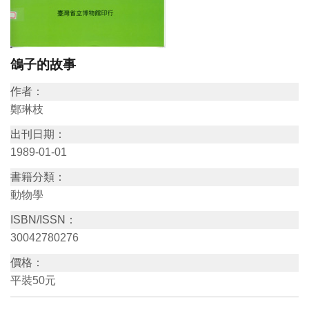
訊
展
鴿子的故事
覽
作者：
資
鄭琳枝
訊
出刊日期：
1989-01-01
教
書籍分類：
育
動物學
活
ISBN/ISSN：
動
30042780276
價格：
出
平裝50元
版
文