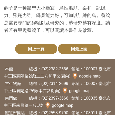
創
鴿子是一種體型大小適宜，鳥性溫順、柔和，記憶
力、飛翔力強，歸巢能力好，可加以訓練的鳥。養鴿
典
是需要專門的經驗以及研究的，越研究越有深度。讀
藏
者若有興趣養鴿子，可以閱讀本書作為啟蒙。
研
究
回上一頁
回最上面
便
民
本館
總機：(02)2382-2566
館址：100007 臺北市
服
中正區襄陽路2號(二二八和平公園內)
google map
務
古生物館
總機：(02)2314-2699
館址：100007 臺北市
中正區襄陽路25號(本館斜對面)
google map
政
南門館
總機：(02)2397-3666
館址：100035 臺北市
府
中正區南昌路一段1號
google map
公
鐵道部園區
總機：(02)2558-9790
館址：103011 臺北市