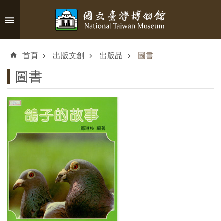
跳到主要內容區塊
進
階
首頁
出版文創
出版品
圖書
搜
尋
圖書
認
識
臺
博
參
觀
資