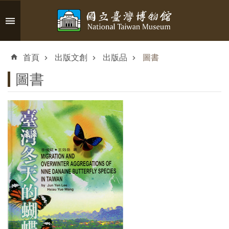
跳到主要內容區塊
進
階
首頁
出版文創
出版品
圖書
搜
尋
圖書
認
識
臺
博
參
觀
資