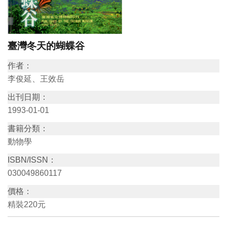
訊
展
臺灣冬天的蝴蝶谷
覽
作者：
資
李俊延、王效岳
訊
出刊日期：
1993-01-01
教
書籍分類：
育
動物學
活
ISBN/ISSN：
動
030049860117
價格：
出
精裝220元
版
文