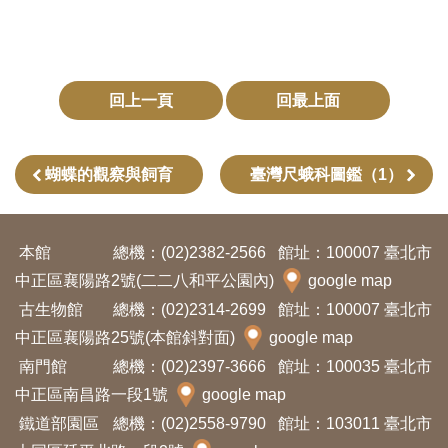
創
典
回上一頁
回最上面
藏
研
究
蝴蝶的觀察與飼育
臺灣尺蛾科圖鑑（1）
便
本館
總機：(02)2382-2566
館址：100007 臺北市
民
中正區襄陽路2號(二二八和平公園內)
google map
服
古生物館
總機：(02)2314-2699
館址：100007 臺北市
務
中正區襄陽路25號(本館斜對面)
google map
南門館
總機：(02)2397-3666
館址：100035 臺北市
政
中正區南昌路一段1號
google map
府
鐵道部園區
總機：(02)2558-9790
館址：103011 臺北市
公