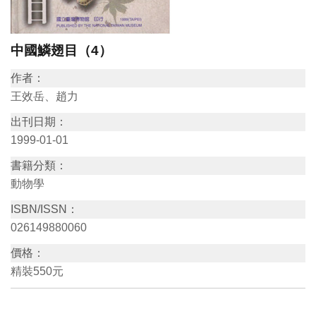
訊
中國鱗翅目（4）
展
作者：
覽
王效岳、趙力
資
出刊日期：
訊
1999-01-01
教
書籍分類：
動物學
育
活
ISBN/ISSN：
動
026149880060
價格：
出
精裝550元
版
文