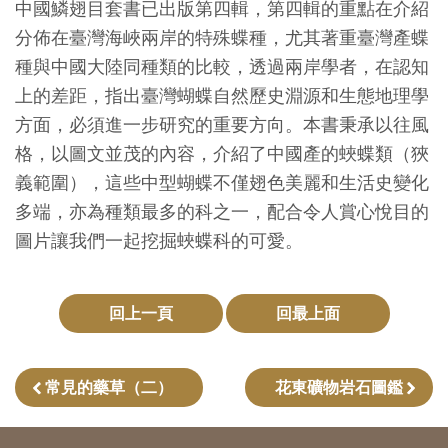
中國鱗翅目套書已出版第四輯，第四輯的重點在介紹
創
分佈在臺灣海峽兩岸的特殊蝶種，尤其著重臺灣產蝶
種與中國大陸同種類的比較，透過兩岸學者，在認知
典
上的差距，指出臺灣蝴蝶自然歷史淵源和生態地理學
藏
方面，必須進一步研究的重要方向。本書秉承以往風
研
格，以圖文並茂的內容，介紹了中國產的蛺蝶類（狹
究
義範圍），這些中型蝴蝶不僅翅色美麗和生活史變化
多端，亦為種類最多的科之一，配合令人賞心悅目的
便
圖片讓我們一起挖掘蛺蝶科的可愛。
民
服
務
回上一頁
回最上面
政
常見的藥草（二）
花東礦物岩石圖鑑
府
公