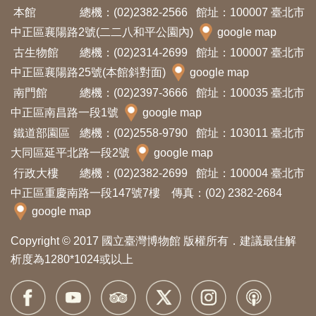
開
本館
總機：(02)2382-2566
館址：100007 臺北市
資
中正區襄陽路2號(二二八和平公園內)
google map
訊
古生物館
總機：(02)2314-2699
館址：100007 臺北市
中正區襄陽路25號(本館斜對面)
google map
南門館
隱
總機：(02)2397-3666
館址：100035 臺北市
中正區南昌路一段1號
google map
私
鐵道部園區
總機：(02)2558-9790
館址：103011 臺北市
權
大同區延平北路一段2號
google map
與
行政大樓
總機：(02)2382-2699
館址：100004 臺北市
資
中正區重慶南路一段147號7樓 傳真：(02) 2382-2684
訊
google map
安
全
Copyright © 2017 國立臺灣博物館 版權所有．建議最佳解
宣
析度為1280*1024或以上
告
資