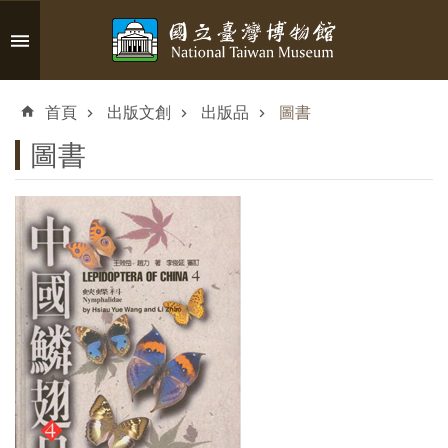
跳到主要內容區塊
進
階
首頁
出版文創
出版品
圖書
搜
尋
圖書
認
識
臺
博
參
觀
資