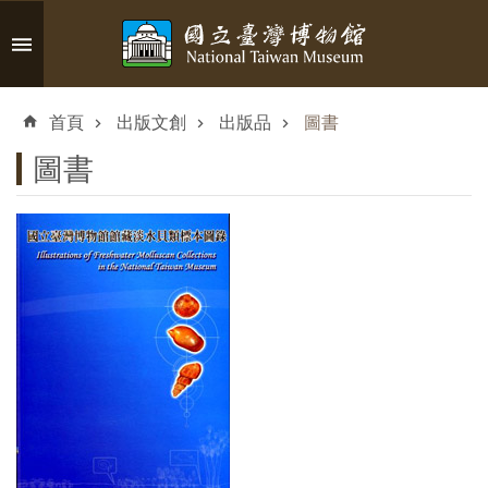
跳到主要內容區塊
進
階
首頁
出版文創
出版品
圖書
搜
尋
圖書
認
識
臺
博
參
觀
資