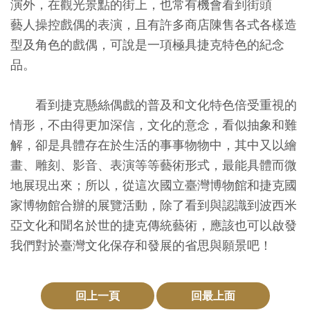
演外，在觀光景點的街上，也常有機會看到街頭
創
藝人操控戲偶的表演，且有許多商店陳售各式各樣造
型及角色的戲偶，可說是一項極具捷克特色的紀念
典
品。
藏
研
看到捷克懸絲偶戲的普及和文化特色倍受重視的
究
情形，不由得更加深信，文化的意念，看似抽象和難
解，卻是具體存在於生活的事事物物中，其中又以繪
便
畫、雕刻、影音、表演等等藝術形式，最能具體而微
民
地展現出來；所以，從這次國立臺灣博物館和捷克國
服
家博物館合辦的展覽活動，除了看到與認識到波西米
務
亞文化和聞名於世的捷克傳統藝術，應該也可以啟發
我們對於臺灣文化保存和發展的省思與願景吧！
政
府
回上一頁
回最上面
公