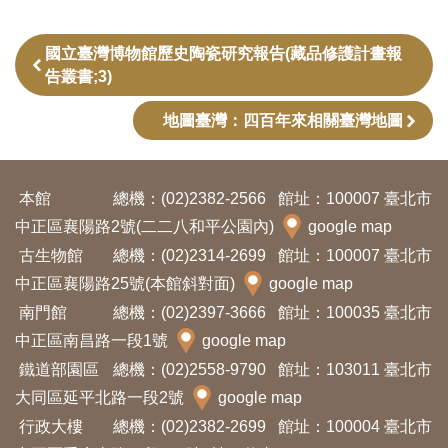
開
資
國立臺灣博物館歷史陶瓷研究報告(藏品修護計畫報
訊
告叢書;3)
地圖臺灣：四百年來相關臺灣地圖
隱
私
權
本館
總機：(02)2382-2566
館址：100007 臺北市
與
中正區襄陽路2號(二二八和平公園內)
google map
資
古生物館
總機：(02)2314-2699
館址：100007 臺北市
訊
中正區襄陽路25號(本館斜對面)
google map
安
南門館
總機：(02)2397-3666
館址：100035 臺北市
全
中正區南昌路一段1號
google map
宣
鐵道部園區
總機：(02)2558-9790
館址：103011 臺北市
告
大同區延平北路一段2號
google map
行政大樓
總機：(02)2382-2699
館址：100004 臺北市
資