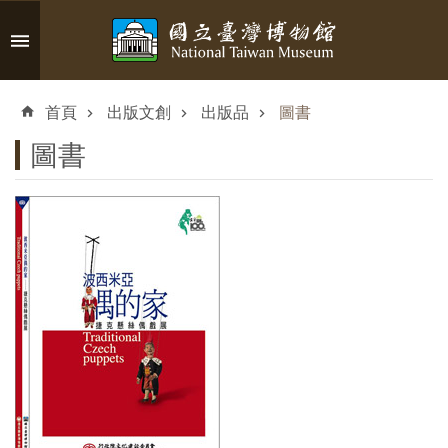
跳到主要內容區塊
進
階
首頁
出版文創
出版品
圖書
搜
尋
圖書
認
識
臺
博
參
觀
資