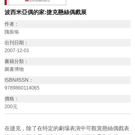
訊
波西米亞偶的家:捷克懸絲偶戲展
作者：
展
隗振瑜
覽
出刊日期：
資
2007-12-01
訊
書籍分類：
圖書博物
教
育
ISBN/ISSN：
9789860114065
活
動
價格：
200元
出
版
在捷克，除了在特定的劇場表演中可觀賞懸絲偶戲表
文