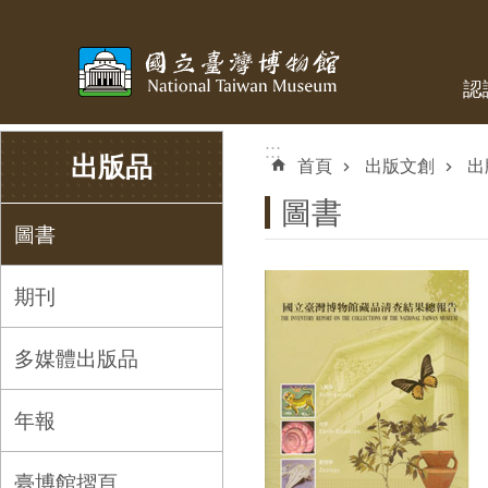
跳到主要內容區塊
認
:::
:::
出版品
首頁
出版文創
出
圖書
圖書
期刊
多媒體出版品
年報
臺博館摺頁