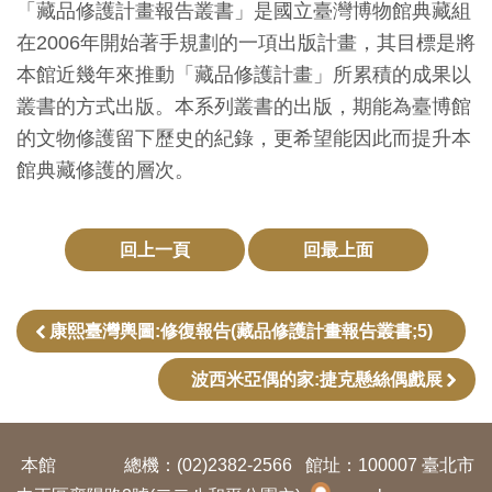
「藏品修護計畫報告叢書」是國立臺灣博物館典藏組
創
在2006年開始著手規劃的一項出版計畫，其目標是將
本館近幾年來推動「藏品修護計畫」所累積的成果以
典
叢書的方式出版。本系列叢書的出版，期能為臺博館
藏
的文物修護留下歷史的紀錄，更希望能因此而提升本
研
館典藏修護的層次。
究
便
回上一頁
回最上面
民
服
康熙臺灣輿圖:修復報告(藏品修護計畫報告叢書;5)
務
波西米亞偶的家:捷克懸絲偶戲展
政
府
本館
總機：(02)2382-2566
館址：100007 臺北市
公