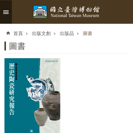
跳到主要內容區塊
進
階
首頁
出版文創
出版品
圖書
搜
尋
圖書
認
識
臺
博
參
觀
資