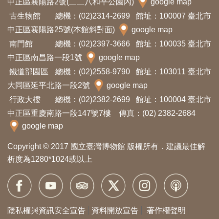
中正區襄陽路2號(二二八和平公園內)
google map
開
古生物館
總機：(02)2314-2699
館址：100007 臺北市
資
中正區襄陽路25號(本館斜對面)
google map
訊
南門館
總機：(02)2397-3666
館址：100035 臺北市
中正區南昌路一段1號
google map
隱
鐵道部園區
總機：(02)2558-9790
館址：103011 臺北市
私
大同區延平北路一段2號
google map
權
行政大樓
總機：(02)2382-2699
館址：100004 臺北市
與
中正區重慶南路一段147號7樓 傳真：(02) 2382-2684
資
google map
訊
Copyright © 2017 國立臺灣博物館 版權所有．建議最佳解
安
析度為1280*1024或以上
全
宣
告
隱私權與資訊安全宣告
資料開放宣告
著作權聲明
資