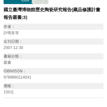
訊
國立臺灣博物館歷史陶瓷研究報告(藏品修護計畫
報告叢書;3)
展
作者：
覽
許明良等
資
出刊日期：
訊
2007-12-30
教
書籍分類：
叢書
育
活
ISBN/ISSN：
動
9789860114041
價格：
出
150元
版
文