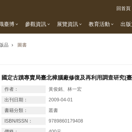
回首頁
識臺博
參觀資訊
展覽資訊
教育活動
出版
版品
圖書
國定古蹟專賣局臺北樟腦廠修復及再利用調查研究(臺博
作者：
黃俊銘、林一宏
出刊日期：
2009-04-01
書籍分類：
叢書
ISBN/ISSN：
9789860179408
價格：
400元