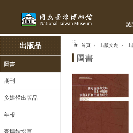
跳到主要內容區塊
認
:::
:::
出版品
首頁
出版文創
出
圖書
圖書
期刊
多媒體出版品
年報
臺博館摺頁