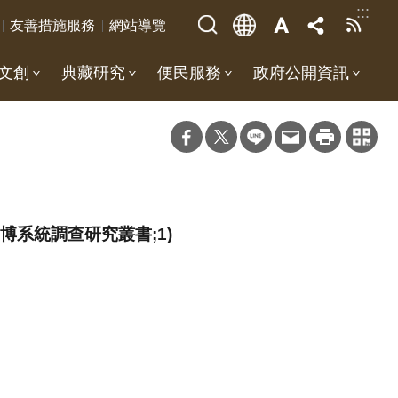
:::
友善措施服務
網站導覽
文創
典藏研究
便民服務
政府公開資訊
系統調查研究叢書;1)