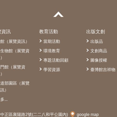
覽資訊
教育活動
出版文創
本館（展覽資訊）
當期活動
出版品
古生物館（展覽資
環境教育
文創商品
訊）
專題活動回顧
圖像授權
南門館（展覽資
學習資源
臺博館吉祥物
訊）
鐵道部園區（展覽
資訊）
多...
北市中正區襄陽路2號(二二八和平公園內)
google map