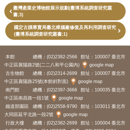
開
臺灣產業史博物館展示規劃(臺博系統調查研究叢
資
書;3)
訊
國定古蹟專賣局臺北樟腦廠修復及再利用調查研究
(臺博系統調查研究叢書;1)
隱
私
權
本館
總機：(02)2382-2566
館址：100007 臺北市
與
中正區襄陽路2號(二二八和平公園內)
google map
資
古生物館
總機：(02)2314-2699
館址：100007 臺北市
訊
中正區襄陽路25號(本館斜對面)
google map
安
南門館
總機：(02)2397-3666
館址：100035 臺北市
全
中正區南昌路一段1號
google map
宣
鐵道部園區
總機：(02)2558-9790
館址：103011 臺北市
告
大同區延平北路一段2號
google map
行政大樓
總機：(02)2382-2699
館址：100004 臺北市
資