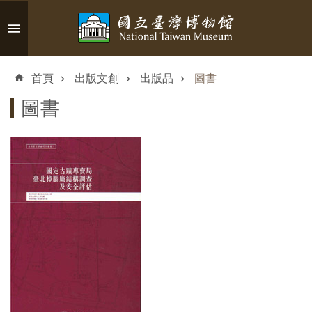
跳到主要內容區塊
進
階
首頁
出版文創
出版品
圖書
搜
尋
圖書
認
識
臺
博
參
觀
資