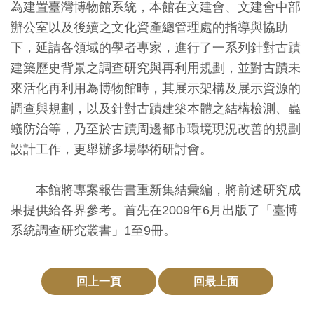
為建置臺灣博物館系統，本館在文建會、文建會中部
創
辦公室以及後續之文化資產總管理處的指導與協助
下，延請各領域的學者專家，進行了一系列針對古蹟
典
建築歷史背景之調查研究與再利用規劃，並對古蹟未
藏
來活化再利用為博物館時，其展示架構及展示資源的
研
調查與規劃，以及針對古蹟建築本體之結構檢測、蟲
究
蟻防治等，乃至於古蹟周邊都市環境現況改善的規劃
設計工作，更舉辦多場學術研討會。
便
民
本館將專案報告書重新集結彙編，將前述研究成
服
果提供給各界參考。首先在2009年6月出版了「臺博
務
系統調查研究叢書」1至9冊。
政
回上一頁
回最上面
府
公