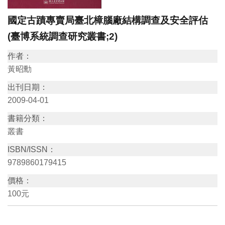
訊
國定古蹟專賣局臺北樟腦廠結構調查及安全評估
(臺博系統調查研究叢書;2)
展
作者：
覽
黃昭勳
資
出刊日期：
訊
2009-04-01
教
書籍分類：
叢書
育
活
ISBN/ISSN：
動
9789860179415
價格：
出
100元
版
文