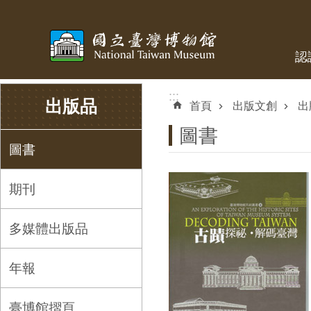
跳到主要內容區塊
認
:::
:::
出版品
首頁
出版文創
出
圖書
圖書
期刊
多媒體出版品
年報
臺博館摺頁