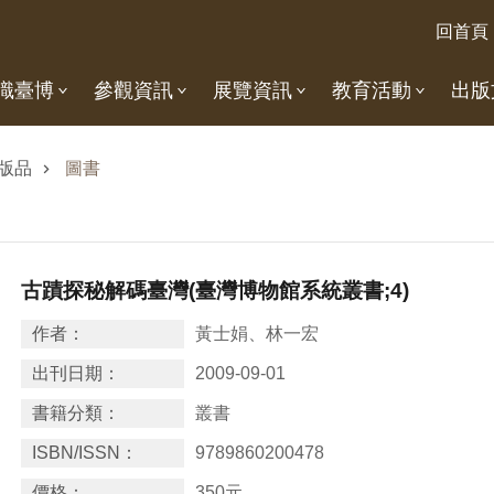
回首頁
識臺博
參觀資訊
展覽資訊
教育活動
出版
版品
圖書
古蹟探秘解碼臺灣(臺灣博物館系統叢書;4)
作者：
黃士娟、林一宏
出刊日期：
2009-09-01
書籍分類：
叢書
ISBN/ISSN：
9789860200478
價格：
350元