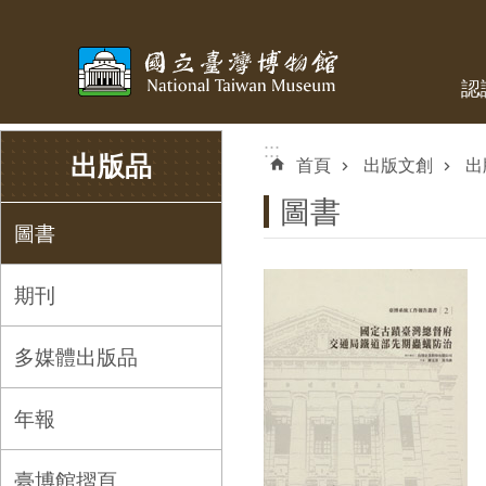
跳到主要內容區塊
認
:::
:::
出版品
首頁
出版文創
出
圖書
圖書
期刊
多媒體出版品
年報
臺博館摺頁