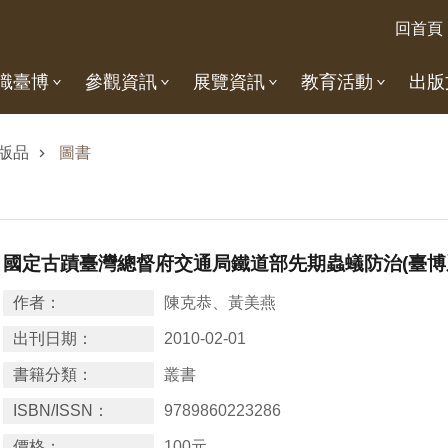
回首頁
識臺博
參觀資訊
展覽資訊
教育活動
出版
版品
圖書
國定古蹟臺灣總督府交通局鐵道部先期蟲蟻防治(臺博系
作者：
陳克恭、黃美燕
出刊日期：
2010-02-01
書籍分類：
叢書
ISBN/ISSN：
9789860223286
價格：
100元