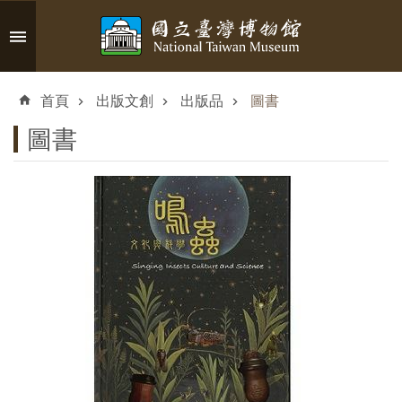
跳到主要內容區塊
進
階
首頁
出版文創
出版品
圖書
搜
尋
圖書
認
識
臺
博
參
觀
資