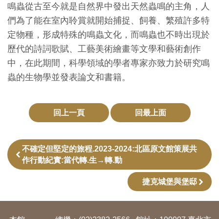
鳴蟲從古至今就是自然界中發出天然蟲鳴的主角，人
創
們為了能在室內聆賞就開始捕捉、飼養、繁殖許多特
定物種，形成特殊的鳴蟲文化，而鳴蟲也不時出現於
典
歷代的詩詞歌賦、工藝美術繪畫等文學和藝術創作
藏
中，在此期間，科學領域的學者專家亦致力於研究鳴
研
蟲的生物學並發表論文和書籍。
究
便
回上一頁
回最上面
民
服
不確定但堅定的旅程.2023-2024:北區原文館策展共
務
作行動紀實:當代轉.生→轉.動
捷克城堡與堡邸
政
府
公