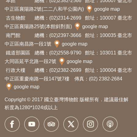
本館
總機：(02)2382-2566
館址：100007 臺北市
開
中正區襄陽路2號(二二八和平公園內)
google map
資
古生物館
總機：(02)2314-2699
館址：100007 臺北市
訊
中正區襄陽路25號(本館斜對面)
google map
南門館
總機：(02)2397-3666
館址：100035 臺北市
隱
中正區南昌路一段1號
google map
私
鐵道部園區
總機：(02)2558-9790
館址：103011 臺北市
權
大同區延平北路一段2號
google map
與
行政大樓
總機：(02)2382-2699
館址：100004 臺北市
資
中正區重慶南路一段147號7樓 傳真：(02) 2382-2684
訊
google map
安
Copyright © 2017 國立臺灣博物館 版權所有．建議最佳解
全
析度為1280*1024或以上
宣
告
資