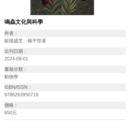
訊
鳴蟲文化與科學
展
作者：
覽
歐陽盛芝、楊平世著
資
訊
出刊日期：
2024-09-01
教
書籍分類：
育
動物學
活
ISBN/ISSN：
動
9786263950719
價格：
出
650元
版
文