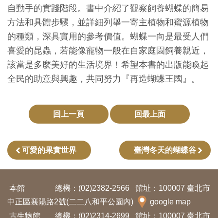
自動手的實踐階段。書中介紹了觀察飼養蝴蝶的簡易
創
方法和具體步驟，並詳細列舉一寄主植物和蜜源植物
的種類，深具實用的參考價值。蝴蝶一向是最受人們
典
喜愛的昆蟲，若能像寵物一般在自家庭園飼養親近，
藏
該當是多麼美好的生活境界！希望本書的出版能喚起
研
全民的助意與興趣，共同努力『再造蝴蝶王國』。
究
便
回上一頁
回最上面
民
服
可愛的果實世界
臺灣冬天的蝴蝶谷
務
政
本館
總機：(02)2382-2566
館址：100007 臺北市
府
中正區襄陽路2號(二二八和平公園內)
google map
公
古生物館
總機：(02)2314-2699
館址：100007 臺北市