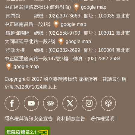
開
中正區襄陽路25號(本館斜對面)
google map
資
南門館
總機：(02)2397-3666
館址：100035 臺北市
訊
中正區南昌路一段1號
google map
鐵道部園區
總機：(02)2558-9790
館址：103011 臺北市
隱
大同區延平北路一段2號
google map
私
行政大樓
總機：(02)2382-2699
館址：100004 臺北市
權
中正區重慶南路一段147號7樓 傳真：(02) 2382-2684
與
google map
資
Copyright © 2017 國立臺灣博物館 版權所有．建議最佳解
訊
析度為1280*1024或以上
安
全
宣
告
隱私權與資訊安全宣告
資料開放宣告
著作權聲明
資