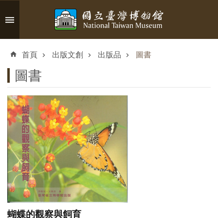
跳到主要內容區塊
進
階
首頁
出版文創
出版品
圖書
搜
尋
圖書
認
識
臺
博
參
觀
蝴蝶的觀察與飼育
資