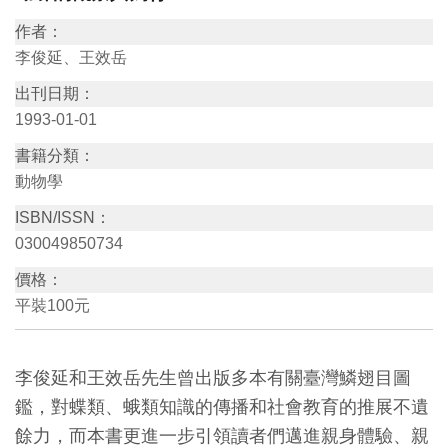
訊
作者：
李俊延、王效岳
展
出刊日期：
覽
1993-01-01
資
書籍分類：
訊
動物學
ISBN/ISSN：
教
030049850734
育
價格：
活
平裝100元
動
李俊延和王效岳先生曾出版多本有關臺灣鱗翅目圖
出
鑑，對蝶類、蛾類知識的傳播和社會教育的推展不遺
版
餘力，而本書更進一步引領讀者們邁進親身體驗、親
文