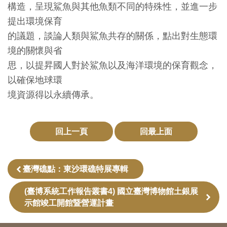
構造，呈現鯊魚與其他魚類不同的特殊性，並進一步
友
提出環境保育
善
的議題，談論人類與鯊魚共存的關係，點出對生態環
措
境的關懷與省
施
思，以提昇國人對於鯊魚以及海洋環境的保育觀念，
服
以確保地球環
務
境資源得以永續傳承。
網
站
回上一頁
回最上面
導
覽
臺灣礁點：東沙環礁特展專輯
(臺博系統工作報告叢書4) 國立臺灣博物館土銀展
En
日
glis
本
示館竣工開館暨營運計畫
h
語