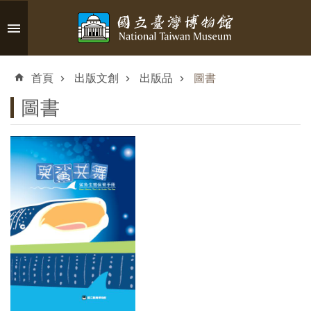
跳到主要內容區塊
進
階
首頁
出版文創
出版品
圖書
搜
尋
圖書
認
識
臺
博
參
觀
資