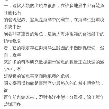
創
一，遠比人類的出現早很多，在許多地層中都有鯊魚
牙齒化石
的發現記錄。鯊魚是海洋中的霸主，在海洋生態環境
典
系統中扮
藏
演著非常重要的角色，是廣大海洋複雜的食物鏈中的
研
頂端獵食
究
者，它的穩定存在與海洋生態圈的平衡關係密切。然
而，近年
便
來許多的科學研究數據顯示鯊魚的數量正在快速的減
民
少中，有
服
好幾種的鯊魚甚至面臨絕種的危機。
務
國立臺灣博物館是臺灣歷史最悠久的自然史博物館，
從
政
百年前創館以來，即對海洋生態十分重視，除了歷年
府
曾辦理多
公