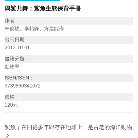
與鯊共舞：鯊魚生態保育手冊
訊
作者：
展
林俊聰、李柏鋒、方建能作
覽
出刊日期：
資
2012-10-01
訊
書籍分類：
動物學
教
ISBN/ISSN：
育
9789860341072
活
價格：
動
120元
出
版
鯊魚早在四億多年即存在地球上，是古老的海洋動物
文
之