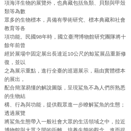
項海洋生物的展覽外，也典藏包括魚類、貝類與甲殼
開
類等為數
資
眾多的生物標本，具備有學術研究、標本典藏和社會
訊
教育等各
項功能。民國98年時，國立臺灣博物館研究團隊將十
隱
餘年前曾
私
經於展場中固定展出長達近10公尺的鯨鯊展品重新修
權
復，並以
與
之為展示重點，進行全臺的巡迴展示，藉由實體標本
資
的展出，
訊
配合簡潔易懂的解說圖版，呈現鯊魚不為人們所熟悉
安
的生物結
全
構、行為與功能，提供觀眾進一步瞭解鯊魚的生態；
宣
透過展覽
告
將鯊魚生態帶入一般社會大眾的生活領域之中，拉近
博物館與大眾之間的距離，培養生態的觀念，進而提
資