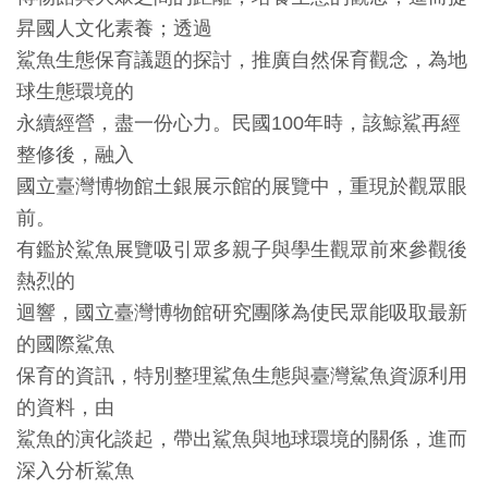
昇國人文化素養；透過
料
鯊魚生態保育議題的探討，推廣自然保育觀念，為地
開
球生態環境的
放
永續經營，盡一份心力。民國100年時，該鯨鯊再經
宣
整修後，融入
告
國立臺灣博物館土銀展示館的展覽中，重現於觀眾眼
著
前。
作
有鑑於鯊魚展覽吸引眾多親子與學生觀眾前來參觀後
權
熱烈的
聲
迴響，國立臺灣博物館研究團隊為使民眾能吸取最新
明
的國際鯊魚
保育的資訊，特別整理鯊魚生態與臺灣鯊魚資源利用
回
的資料，由
首
鯊魚的演化談起，帶出鯊魚與地球環境的關係，進而
頁
深入分析鯊魚