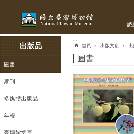
跳到主要內容區塊
認
:::
:::
出版品
首頁
出版文創
出
圖書
圖書
期刊
多媒體出版品
年報
臺博館摺頁