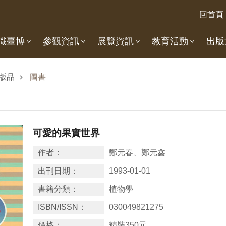
回首頁
識臺博
參觀資訊
展覽資訊
教育活動
出版
版品
圖書
可愛的果實世界
作者：
鄭元春、鄭元鑫
出刊日期：
1993-01-01
書籍分類：
植物學
ISBN/ISSN：
030049821275
價格：
精裝350元