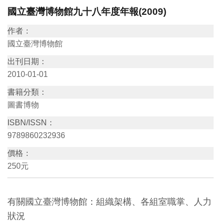
國立臺灣博物館九十八年度年報(2009)
訊
作者：
展
國立臺灣博物館
覽
出刊日期：
資
2010-01-01
訊
書籍分類：
圖書博物
教
ISBN/ISSN：
育
9789860232936
活
價格：
動
250元
出
有關國立臺灣博物館：組織架構、各組室職掌、人力
版
狀況
文