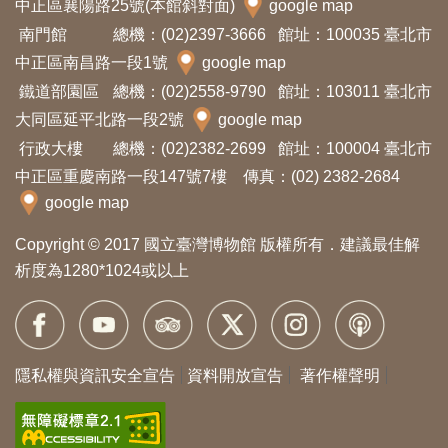
中正區襄陽路25號(本館斜對面)
google map
開
南門館
總機：(02)2397-3666
館址：100035 臺北市
資
中正區南昌路一段1號
google map
訊
鐵道部園區
總機：(02)2558-9790
館址：103011 臺北市
大同區延平北路一段2號
google map
隱
行政大樓
總機：(02)2382-2699
館址：100004 臺北市
私
中正區重慶南路一段147號7樓 傳真：(02) 2382-2684
權
google map
與
Copyright © 2017 國立臺灣博物館 版權所有．建議最佳解
資
析度為1280*1024或以上
訊
安
全
宣
隱私權與資訊安全宣告
資料開放宣告
著作權聲明
告
資