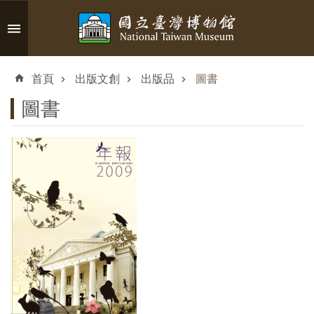
跳到主要內容區塊
進
階
首頁
出版文創
出版品
圖書
搜
尋
圖書
認
識
臺
博
參
觀
資