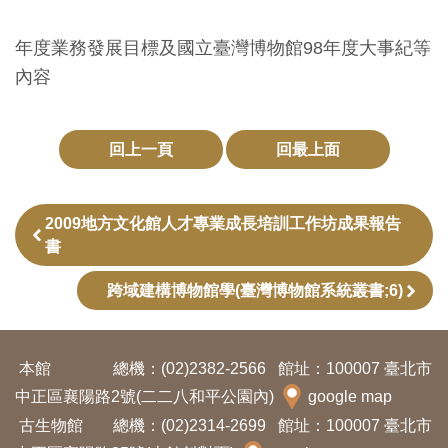
創
年度業務發展目標及國立臺灣博物館98年度大事紀等
內容
典
藏
研
回上一頁
回最上面
究
2009地方文化館人才專業成長培訓工作坊成果報告
便
書
民
服
跨域建構博物館學(臺灣博物館系統叢書;6)
務
本館
總機：(02)2382-2566
館址：100007 臺北市
政
中正區襄陽路2號(二二八和平公園內)
google map
府
古生物館
總機：(02)2314-2699
館址：100007 臺北市
公