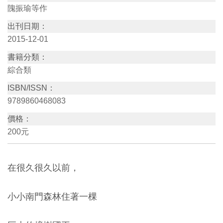
隗振瑜等作
訊
出刊日期：
2015-12-01
展
書籍分類：
覽
綜合類
資
訊
ISBN/ISSN：
9789860468083
教
價格：
育
200元
活
動
在很久很久以前，
出
小小南門森林住著一棵
版
文