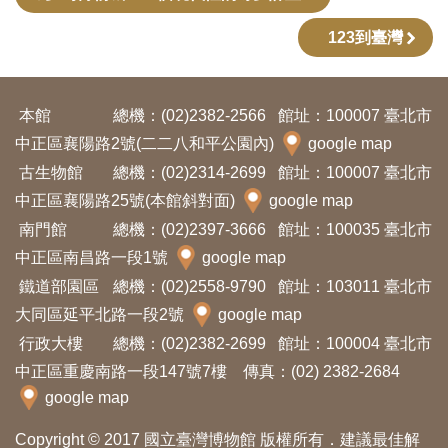
開
123到臺灣
資
訊
本館
總機：(02)2382-2566
館址：100007 臺北市
隱
中正區襄陽路2號(二二八和平公園內)
google map
私
古生物館
總機：(02)2314-2699
館址：100007 臺北市
權
中正區襄陽路25號(本館斜對面)
google map
與
南門館
總機：(02)2397-3666
館址：100035 臺北市
資
中正區南昌路一段1號
google map
訊
鐵道部園區
總機：(02)2558-9790
館址：103011 臺北市
安
大同區延平北路一段2號
google map
全
行政大樓
總機：(02)2382-2699
館址：100004 臺北市
宣
中正區重慶南路一段147號7樓 傳真：(02) 2382-2684
告
google map
Copyright © 2017 國立臺灣博物館 版權所有．建議最佳解
資