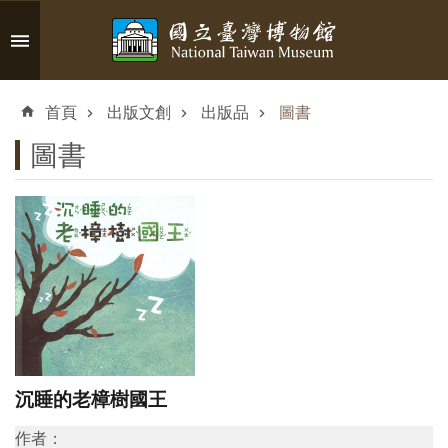
跳到主要內容區塊
進
階
首頁
出版文創
出版品
圖書
搜
尋
圖書
認
識
臺
博
參
沉睡的老樟樹國王
觀
作者：
資