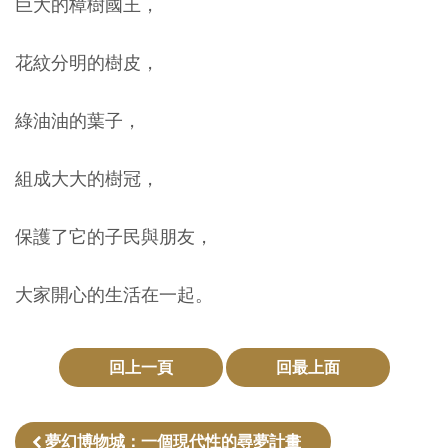
巨大的樟樹國王，
創
花紋分明的樹皮，
典
藏
綠油油的葉子，
研
究
組成大大的樹冠，
便
保護了它的子民與朋友，
民
服
大家開心的生活在一起。
務
回上一頁
回最上面
政
府
公
夢幻博物城：一個現代性的尋夢計畫