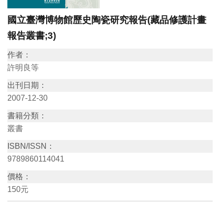
訊
國立臺灣博物館歷史陶瓷研究報告(藏品修護計畫
報告叢書;3)
展
作者：
覽
許明良等
資
出刊日期：
訊
2007-12-30
教
書籍分類：
叢書
育
活
ISBN/ISSN：
動
9789860114041
價格：
出
150元
版
文