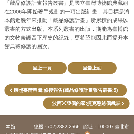
「藏品修護計畫報告叢書」是國立臺灣博物館典藏組
創
在2006年開始著手規劃的一項出版計畫，其目標是將
本館近幾年來推動「藏品修護計畫」所累積的成果以
典
叢書的方式出版。本系列叢書的出版，期能為臺博館
藏
的文物修護留下歷史的紀錄，更希望能因此而提升本
研
館典藏修護的層次。
究
便
回上一頁
回最上面
民
服
康熙臺灣輿圖:修復報告(藏品修護計畫報告叢書;5)
務
波西米亞偶的家:捷克懸絲偶戲展
政
府
本館
總機：(02)2382-2566
館址：100007 臺北市
公