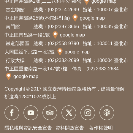
中正區襄陽路2號(二二八和平公園內)
google map
開
古生物館
總機：(02)2314-2699
館址：100007 臺北市
資
中正區襄陽路25號(本館斜對面)
google map
訊
南門館
總機：(02)2397-3666
館址：100035 臺北市
中正區南昌路一段1號
google map
隱
鐵道部園區
總機：(02)2558-9790
館址：103011 臺北市
私
大同區延平北路一段2號
google map
權
行政大樓
總機：(02)2382-2699
館址：100004 臺北市
與
中正區重慶南路一段147號7樓 傳真：(02) 2382-2684
資
google map
訊
Copyright © 2017 國立臺灣博物館 版權所有．建議最佳解
安
析度為1280*1024或以上
全
宣
告
隱私權與資訊安全宣告
資料開放宣告
著作權聲明
資