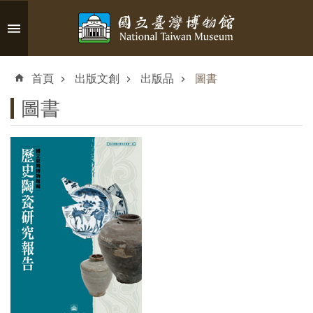
跳到主要內容區塊
進
階
首頁
出版文創
出版品
圖書
搜
尋
圖書
認
識
臺
博
參
觀
資