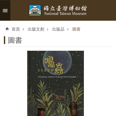
跳到主要內容區塊
進
階
首頁
出版文創
出版品
圖書
搜
尋
圖書
認
識
臺
博
參
觀
資