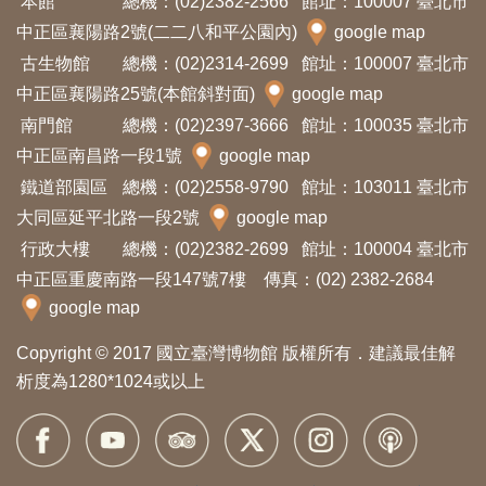
本館
總機：(02)2382-2566
館址：100007 臺北市
開
中正區襄陽路2號(二二八和平公園內)
google map
資
古生物館
總機：(02)2314-2699
館址：100007 臺北市
訊
中正區襄陽路25號(本館斜對面)
google map
南門館
總機：(02)2397-3666
館址：100035 臺北市
隱
中正區南昌路一段1號
google map
私
鐵道部園區
總機：(02)2558-9790
館址：103011 臺北市
權
大同區延平北路一段2號
google map
與
行政大樓
總機：(02)2382-2699
館址：100004 臺北市
資
中正區重慶南路一段147號7樓 傳真：(02) 2382-2684
訊
google map
安
Copyright © 2017 國立臺灣博物館 版權所有．建議最佳解
全
析度為1280*1024或以上
宣
告
資