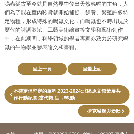
鳴蟲從古至今就是自然界中發出天然蟲鳴的主角，人
創
們為了能在室內聆賞就開始捕捉、飼養、繁殖許多特
定物種，形成特殊的鳴蟲文化，而鳴蟲也不時出現於
典
歷代的詩詞歌賦、工藝美術繪畫等文學和藝術創作
藏
中，在此期間，科學領域的學者專家亦致力於研究鳴
研
蟲的生物學並發表論文和書籍。
究
便
回上一頁
回最上面
民
服
不確定但堅定的旅程.2023-2024:北區原文館策展共
務
作行動紀實:當代轉.生→轉.動
捷克城堡與堡邸
政
府
公