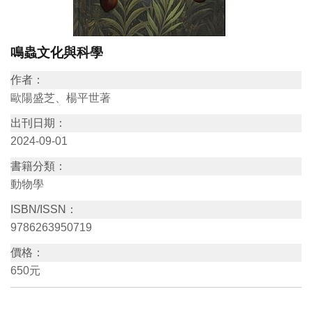
訊
鳴蟲文化與科學
展
作者：
覽
歐陽盛芝、楊平世著
資
訊
出刊日期：
2024-09-01
教
書籍分類：
育
動物學
活
ISBN/ISSN：
動
9786263950719
價格：
出
650元
版
文