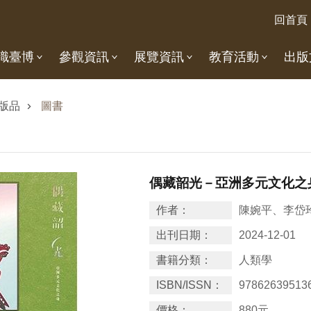
回首頁
識臺博
參觀資訊
展覽資訊
教育活動
出版
版品
圖書
偶藏韶光－亞洲多元文化之
作者：
陳婉平、李岱
出刊日期：
2024-12-01
書籍分類：
人類學
ISBN/ISSN：
97862639513
價格：
880元