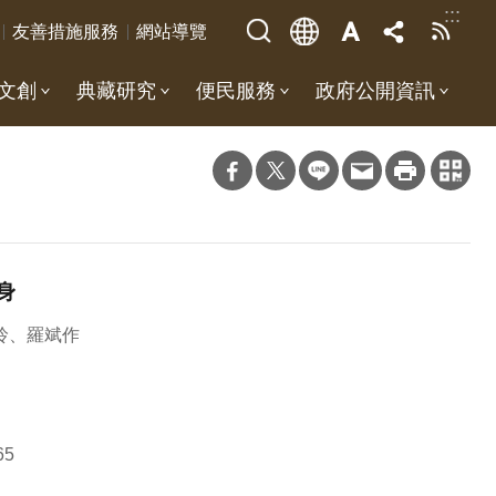
:::
友善措施服務
網站導覽
文創
典藏研究
便民服務
政府公開資訊
身
玲、羅斌作
65