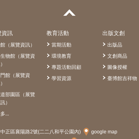
覽資訊
教育活動
出版文創
本館（展覽資訊）
當期活動
出版品
古生物館（展覽資
環境教育
文創商品
訊）
專題活動回顧
圖像授權
南門館（展覽資
學習資源
臺博館吉祥物
訊）
鐵道部園區（展覽
資訊）
多...
北市中正區襄陽路2號(二二八和平公園內)
google map