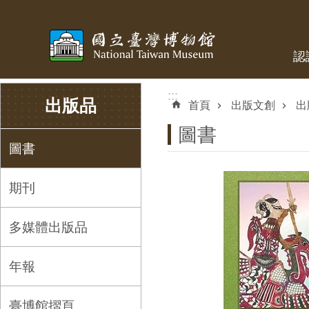
跳到主要內容區塊
認
:::
:::
出版品
首頁
出版文創
出
圖書
圖書
期刊
多媒體出版品
年報
臺博館摺頁