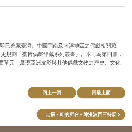
期即已蒐藏臺灣、中國閩南及南洋地區之偶戲相關藏
時，更規劃「臺博偶戲館藏系列叢書」。本冊為第四冊，
要單元，展現亞洲皮影與其他偶戲文物之歷史、文化
回上一頁
回最上面
走揣・咱的所在－陳澄波百三特展