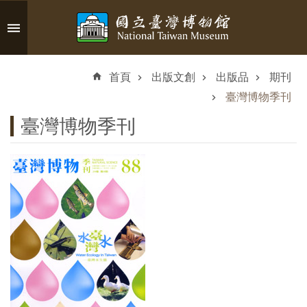
跳到主要內容區塊
進
階
首頁
出版文創
出版品
期刊
搜
尋
臺灣博物季刊
臺灣博物季刊
認
識
臺
博
參
觀
資