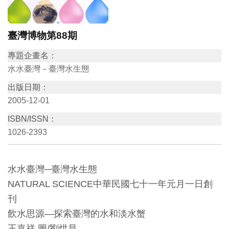
訊
臺灣博物第88期
展
專題企畫名：
覽
水水臺灣－臺灣水生態
資
出版日期：
訊
2005-12-01
ISBN/ISSN：
教
1026-2393
育
活
動
水水臺灣─臺灣水生態
NATURAL SCIENCE中華民國七十一年元月一日創
出
刊
版
飲水思源—探索臺灣的水和淡水蟹
文
王嘉祥 圖/劉烘昌