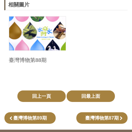
Ba
相關圖片
ha
sa
Ind
Tiế
on
ng
esi
Việ
a
t
臺灣博物第88期
回上一頁
回最上面
臺灣博物第89期
臺灣博物第87期