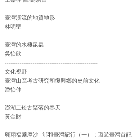
創
臺灣溪流的地質地形
典
林明聖
藏
研
臺灣的水棲昆蟲
究
吳怡欣
--------------------------------------------------
便
文化視野
民
臺灣山區考古研究和復興鄉的史前文化
服
潘怡仲
務
澎湖二崁古聚落的春天
政
黃金財
府
公
翱翔福爾摩沙─郇和臺灣記行（一）：環遊臺灣首記