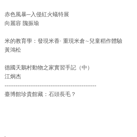
友
赤色風暴─入侵紅火蟻特展
善
向麗容 隗振瑜
措
施
米的教育學：發現米香· 重現米倉∼兒童稻作體驗
服
黃鴻松
務
德國天鵝村動物之家實習手記（中）
網
江炯杰
站
--------------------------------------------------
導
臺博館珍貴館藏：石頭長毛？
覽
En
日
glis
本
h
語