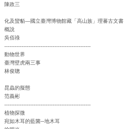
開
陳政三
資
訊
化及蠻貊—國立臺灣博物館藏「高山族」理蕃古文書
概說
吳佰祿
隱
--------------------------------------------------
私
動物世界
權
臺灣壁虎兩三事
與
林俊聰
資
訊
昆蟲的擬態
安
范義彬
全
--------------------------------------------------
宣
植物探微
告
宛如木耳的藍菌─地木耳
資