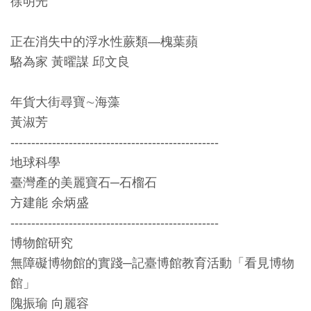
徐明光
料
開
正在消失中的浮水性蕨類—槐葉蘋
放
駱為家 黃曜謀 邱文良
宣
告
年貨大街尋寶∼海藻
黃淑芳
著
--------------------------------------------------
作
地球科學
權
臺灣產的美麗寶石─石榴石
聲
方建能 余炳盛
明
--------------------------------------------------
博物館研究
回
無障礙博物館的實踐─記臺博館教育活動「看見博物
首
館」
頁
隗振瑜 向麗容