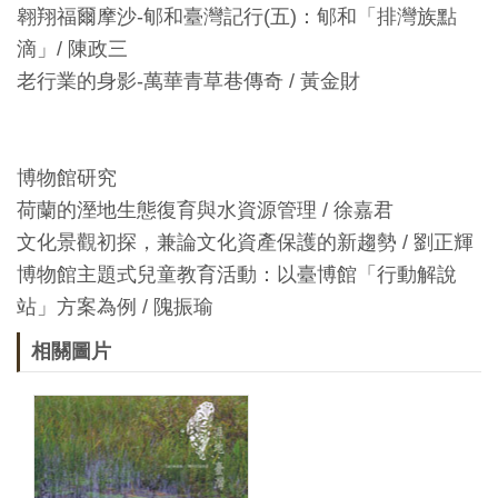
開
翱翔福爾摩沙-郇和臺灣記行(五)：郇和「排灣族點
資
滴」/ 陳政三
訊
老行業的身影-萬華青草巷傳奇 / 黃金財
隱
博物館研究
私
荷蘭的溼地生態復育與水資源管理 / 徐嘉君
權
文化景觀初探，兼論文化資產保護的新趨勢 / 劉正輝
與
博物館主題式兒童教育活動：以臺博館「行動解說
資
站」方案為例 / 隗振瑜
訊
安
相關圖片
全
宣
告
資