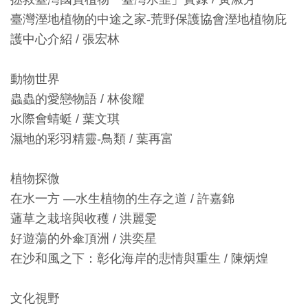
創
臺灣溼地植物的中途之家-荒野保護協會溼地植物庇
護中心介紹 / 張宏林
典
藏
動物世界
研
蟲蟲的愛戀物語 / 林俊耀
究
水際會蜻蜓 / 葉文琪
濕地的彩羽精靈-鳥類 / 葉再富
便
民
植物探微
服
在水一方 —水生植物的生存之道 / 許嘉錦
務
蓪草之栽培與收穫 / 洪麗雯
好遊蕩的外傘頂洲 / 洪奕星
政
在沙和風之下：彰化海岸的悲情與重生 / 陳炳煌
府
公
文化視野