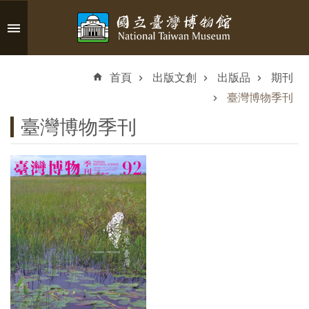
跳到主要內容區塊
進
階
首頁
出版文創
出版品
期刊
搜
尋
臺灣博物季刊
臺灣博物季刊
認
識
臺
博
參
觀
資