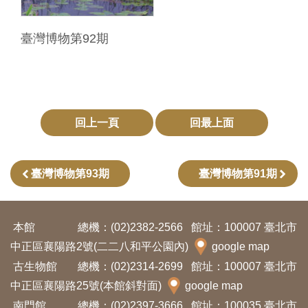
料
臺灣博物第92期
開
放
宣
告
回上一頁
回最上面
著
作
權
臺灣博物第93期
臺灣博物第91期
聲
明
本館
總機：(02)2382-2566
館址：100007 臺北市
中正區襄陽路2號(二二八和平公園內)
google map
回
古生物館
總機：(02)2314-2699
館址：100007 臺北市
首
中正區襄陽路25號(本館斜對面)
google map
頁
南門館
總機：(02)2397-3666
館址：100035 臺北市