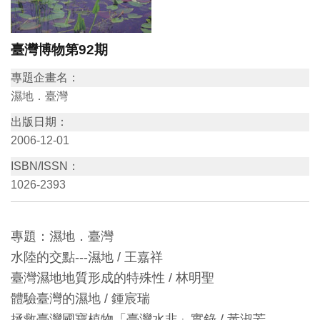
訊
臺灣博物第92期
展
專題企畫名：
覽
濕地．臺灣
資
出版日期：
訊
2006-12-01
ISBN/ISSN：
教
1026-2393
育
活
動
專題：濕地．臺灣
水陸的交點---濕地 / 王嘉祥
出
臺灣濕地地質形成的特殊性 / 林明聖
版
體驗臺灣的濕地 / 鍾宸瑞
文
拯救臺灣國寶植物「臺灣水韭」實錄 / 黃淑芳