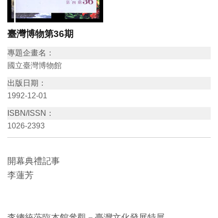
訊
臺灣博物第36期
展
專題企畫名：
覽
國立臺灣博物館
資
出版日期：
訊
1992-12-01
ISBN/ISSN：
教
1026-2393
育
活
動
開幕典禮記事
李蓮芳
出
版
文
李總統蒞臨本館參觀－臺灣文化發展特展