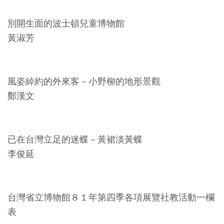
友
別開生面的波士頓兒童博物館
善
黃淑芳
措
施
服
風姿綽約的外來客－小野柳的地形景觀
務
鄭漢文
網
站
已在台灣立足的迷蝶－黃裙淡黃蝶
導
李俊延
覽
En
日
台灣省立博物館８１年第四季各項展覽社教活動一欄
glis
本
h
語
表