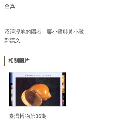
金真
沼澤溼地的隱者－栗小鷺與黃小鷺
鄭漢文
相關圖片
臺灣博物第36期