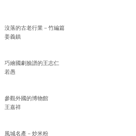
Ba
ha
sa
Ind
Tiế
on
ng
esi
Việ
沒落的古老行業－竹編篇
a
t
姜義鎮
巧繪國劇臉譜的王志仁
若愚
參觀外國的博物館
王嘉祥
風城名產－炒米粉