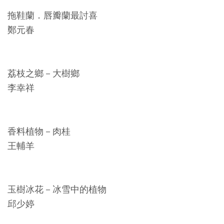
料
拖鞋蘭．唇瓣蘭最討喜
開
鄭元春
放
宣
告
荔枝之鄉－大樹鄉
李幸祥
著
作
權
香料植物－肉桂
聲
王輔羊
明
回
玉樹冰花－冰雪中的植物
首
邱少婷
頁