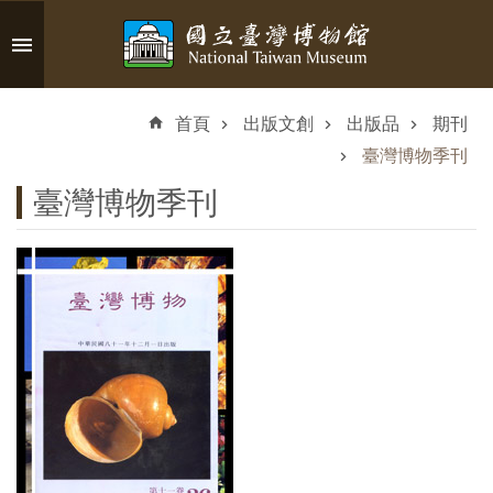
跳到主要內容區塊
進
階
首頁
出版文創
出版品
期刊
搜
尋
臺灣博物季刊
臺灣博物季刊
認
識
臺
博
參
觀
資