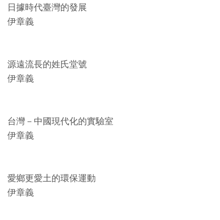
開
日據時代臺灣的發展
資
伊章義
訊
源遠流長的姓氏堂號
隱
伊章義
私
權
與
台灣－中國現代化的實驗室
資
伊章義
訊
安
全
愛鄉更愛土的環保運動
宣
伊章義
告
資