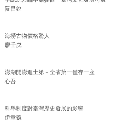
創
阮昌銳
典
藏
海撈古物價格驚人
研
廖壬戊
究
便
澎湖開澎進士第－全省第一僅存一座
民
心吾
服
務
科舉制度對臺灣歷史發展的影響
政
伊章義
府
公