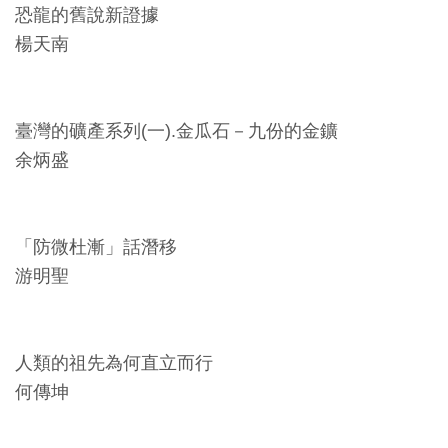
開
恐龍的舊說新證據
資
楊天南
訊
臺灣的礦產系列(一).金瓜石－九份的金鑛
隱
余炳盛
私
權
與
「防微杜漸」話潛移
資
游明聖
訊
安
全
人類的祖先為何直立而行
宣
何傳坤
告
資