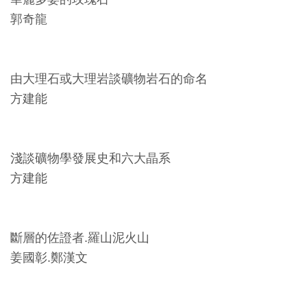
創
郭奇龍
典
藏
由大理石或大理岩談礦物岩石的命名
研
方建能
究
便
淺談礦物學發展史和六大晶系
民
方建能
服
務
斷層的佐證者.羅山泥火山
政
姜國彰.鄭漢文
府
公