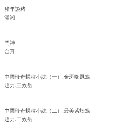
料
豬年談豬
開
瀟湘
放
宣
告
門神
金真
著
作
權
中國珍奇蝶種小誌（一）.金斑喙鳳蝶
聲
趙力.王效岳
明
回
中國珍奇蝶種小誌（二）.最美紫蛺蝶
首
趙力.王效岳
頁