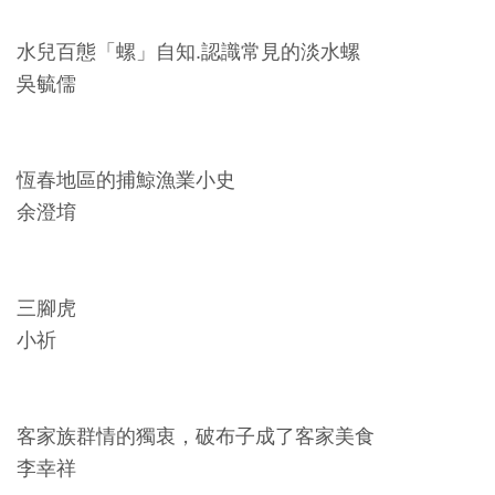
友
水兒百態「螺」自知.認識常見的淡水螺
善
吳毓儒
措
施
服
恆春地區的捕鯨漁業小史
務
余澄堉
網
站
三腳虎
導
小祈
覽
En
日
客家族群情的獨衷，破布子成了客家美食
glis
本
h
語
李幸祥