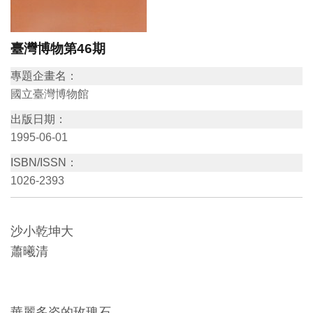
訊
臺灣博物第46期
展
專題企畫名：
覽
國立臺灣博物館
資
出版日期：
訊
1995-06-01
ISBN/ISSN：
教
1026-2393
育
活
動
沙小乾坤大
蕭曦清
出
版
文
華麗多姿的玫瑰石