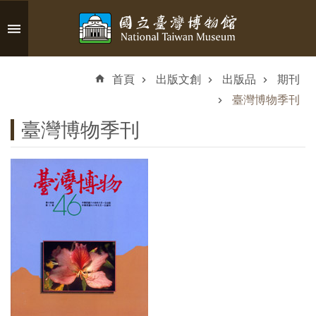
跳到主要內容區塊
進
階
首頁
出版文創
出版品
期刊
搜
尋
臺灣博物季刊
臺灣博物季刊
認
識
臺
博
參
觀
資