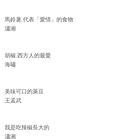
Ba
ha
sa
Ind
Tiế
馬鈴薯.代表「愛情」的食物
on
ng
esi
Việ
瀟湘
a
t
胡椒.西方人的最愛
海嘯
美味可口的萊豆
王孟武
我是吃辣椒長大的
瀟湘