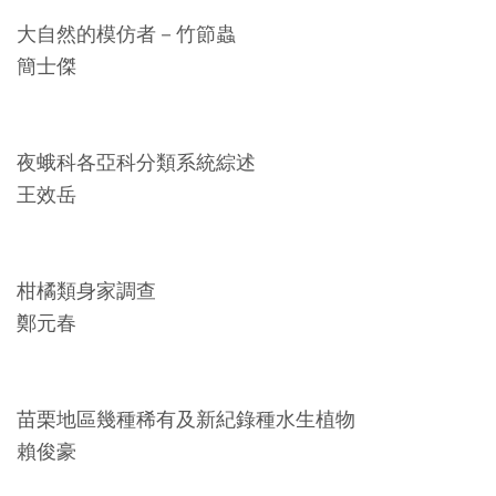
料
大自然的模仿者－竹節蟲
開
簡士傑
放
宣
告
夜蛾科各亞科分類系統綜述
王效岳
著
作
權
柑橘類身家調查
聲
鄭元春
明
回
苗栗地區幾種稀有及新紀錄種水生植物
首
賴俊豪
頁