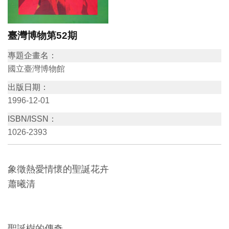
訊
臺灣博物第52期
展
專題企畫名：
覽
國立臺灣博物館
資
出版日期：
訊
1996-12-01
ISBN/ISSN：
教
1026-2393
育
活
動
象徵熱愛情懷的聖誕花卉
蕭曦清
出
版
文
聖誕樹的傳奇