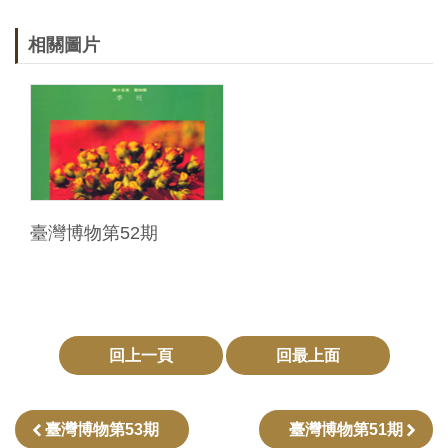
Ba
ha
sa
相關圖片
Ind
Tiế
on
ng
esi
Việ
a
t
臺灣博物第52期
回上一頁
回最上面
臺灣博物第53期
臺灣博物第51期