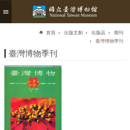
跳到主要內容區塊
進
階
首頁
出版文創
出版品
期刊
搜
尋
臺灣博物季刊
臺灣博物季刊
認
識
臺
博
參
觀
資