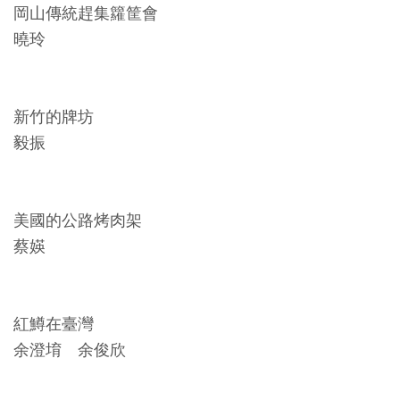
開
岡山傳統趕集籮筐會
資
曉玲
訊
新竹的牌坊
隱
毅振
私
權
與
美國的公路烤肉架
資
蔡媖
訊
安
全
紅鱒在臺灣
宣
余澄堉 余俊欣
告
資