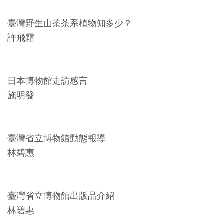
友
臺灣野生山茶茶系植物知多少？
善
許飛霜
措
施
服
日本博物館走訪感言
務
施明發
網
站
臺灣省立博物館動態報導
導
林碧惠
覽
En
日
臺灣省立博物館出版品介紹
glis
本
h
語
林碧惠