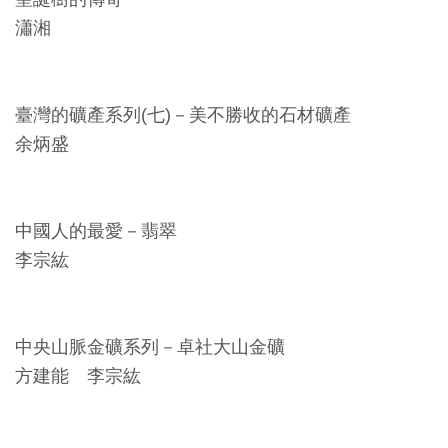
創
瀟湘
典
藏
臺灣的礦產系列(七)－美不勝收的石材礦產
研
余炳盛
究
便
中國人的最愛－翡翠
民
李宗紘
服
務
中央山脈金礦系列－卓社大山金礦
政
方建能 李宗紘
府
公