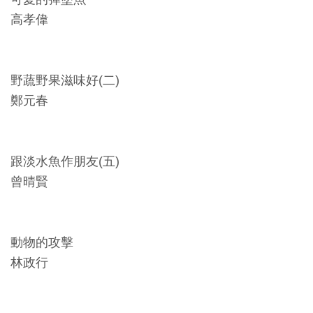
創
高孝偉
典
藏
野蔬野果滋味好(二)
研
鄭元春
究
便
跟淡水魚作朋友(五)
民
曾晴賢
服
務
動物的攻擊
政
林政行
府
公