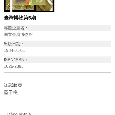
訊
臺灣博物第5期
展
專題企畫名：
覽
國立臺灣博物館
資
出版日期：
訊
1984-01-01
ISBN/ISSN：
教
1026-2393
育
活
動
認識藤壺
藍子樵
出
版
文
可愛的彈塗魚