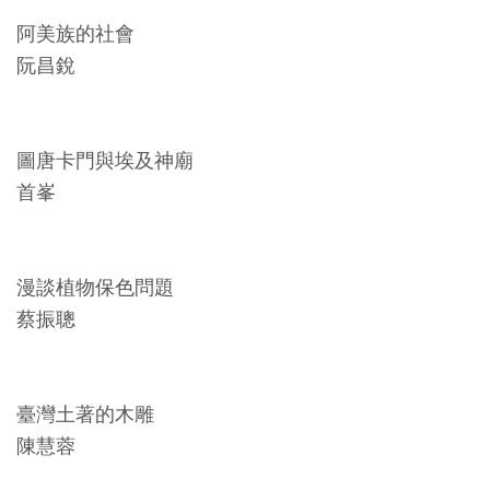
料
阿美族的社會
開
阮昌銳
放
宣
告
圖唐卡門與埃及神廟
首峯
著
作
權
漫談植物保色問題
聲
蔡振聰
明
回
臺灣土著的木雕
首
陳慧蓉
頁