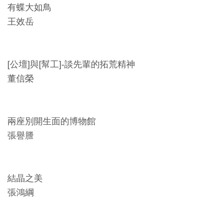
開
有蝶大如鳥
資
王效岳
訊
[公壇]與[幫工]-談先輩的拓荒精神
隱
董信榮
私
權
與
兩座別開生面的博物館
資
張譽謄
訊
安
全
結晶之美
宣
張鴻綱
告
資