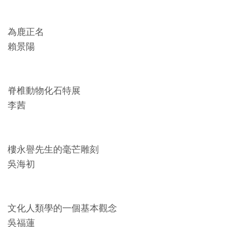
Ba
ha
sa
Ind
Tiế
為鹿正名
on
ng
esi
Việ
賴景陽
a
t
脊椎動物化石特展
李茜
樓永譽先生的毫芒雕刻
吳海初
文化人類學的一個基本觀念
吳福蓮