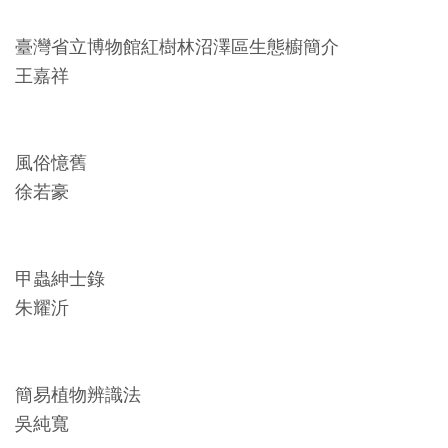
友
臺灣省立博物館紅樹林沼澤區生態櫥簡介
善
王嘉祥
措
施
服
風俗憶舊
務
徐若豪
網
站
甲蟲紳士錄
導
朱耀沂
覽
En
日
簡易植物辨識法
glis
本
h
語
吳純寬