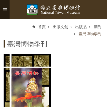
跳到主要內容區塊
進
階
首頁
出版文創
出版品
期刊
搜
尋
臺灣博物季刊
臺灣博物季刊
認
識
臺
博
參
觀
資