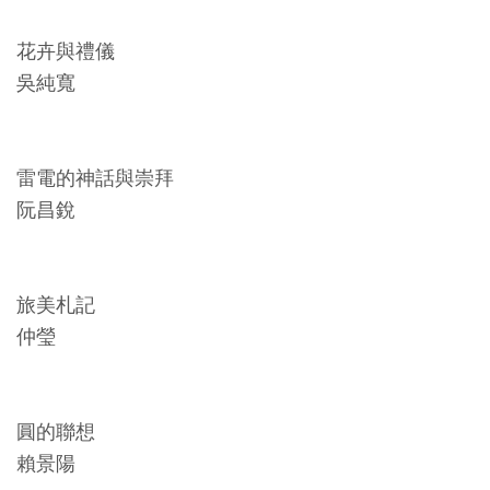
友
花卉與禮儀
善
吳純寬
措
施
服
雷電的神話與崇拜
務
阮昌銳
網
站
旅美札記
導
仲瑩
覽
En
日
圓的聯想
glis
本
h
語
賴景陽