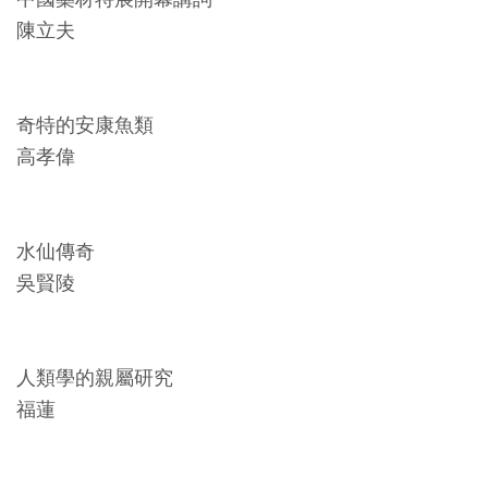
創
陳立夫
典
藏
奇特的安康魚類
研
高孝偉
究
便
水仙傳奇
民
吳賢陵
服
務
人類學的親屬研究
政
福蓮
府
公