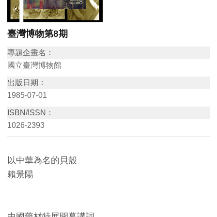
訊
臺灣博物第8期
展
專題企畫名：
覽
國立臺灣博物館
資
出版日期：
訊
1985-07-01
ISBN/ISSN：
教
1026-2393
育
活
動
以中華為名的貝殼
賴景陽
出
版
文
中國藥材特展開幕講詞