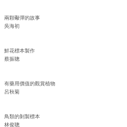
Ba
ha
sa
Ind
Tiế
兩顆礮彈的故事
on
ng
esi
Việ
吳海初
a
t
鮮花標本製作
蔡振聰
有藥用價值的觀賞植物
呂秋菊
鳥類的剝製標本
林俊聰