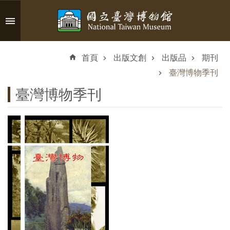
跳到主要內容區塊
進
階
首頁
出版文創
出版品
期刊
搜
尋
臺灣博物季刊
臺灣博物季刊
認
識
臺
博
參
觀
資