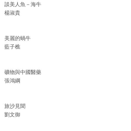
開
談美人魚－海牛
資
楊淑貴
訊
美麗的蝸牛
隱
藍子樵
私
權
與
礦物與中國醫藥
資
張鴻綱
訊
安
全
旅沙見聞
宣
劉文御
告
資