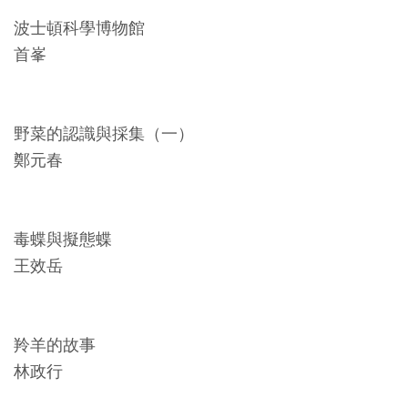
料
波士頓科學博物館
開
首峯
放
宣
告
野菜的認識與採集（一）
鄭元春
著
作
權
毒蝶與擬態蝶
聲
王效岳
明
回
羚羊的故事
首
林政行
頁