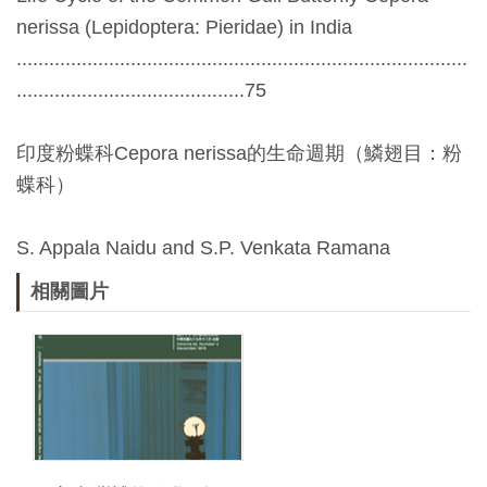
Ba
ha
nerissa (Lepidoptera: Pieridae) in India
sa
...................................................................................
Ind
Tiế
on
ng
..........................................75
esi
Việ
a
t
印度粉蝶科Cepora nerissa的生命週期（鱗翅目：粉
蝶科）
S. Appala Naidu and S.P. Venkata Ramana
相關圖片