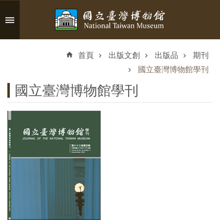
跳到主要內容區塊
進
階
首頁
出版文創
出版品
期刊
搜
尋
國立臺灣博物館學刊
國立臺灣博物館學刊
認
識
臺
博
參
觀
資