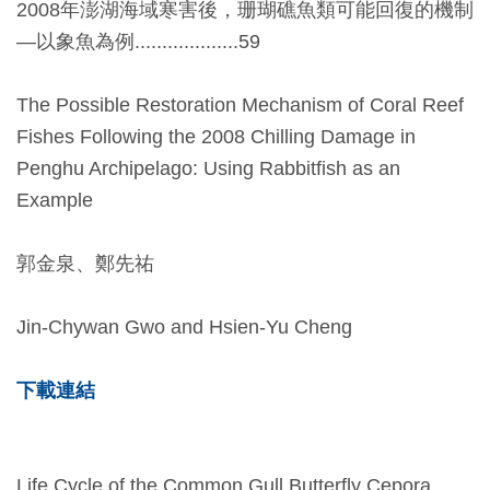
2008年澎湖海域寒害後，珊瑚礁魚類可能回復的機制
友
—以象魚為例...................59
善
措
The Possible Restoration Mechanism of Coral Reef
施
Fishes Following the 2008 Chilling Damage in
服
Penghu Archipelago: Using Rabbitfish as an
務
Example
網
郭金泉、鄭先祐
站
導
Jin-Chywan Gwo and Hsien-Yu Cheng
覽
下載連結
En
日
glis
本
h
語
Life Cycle of the Common Gull Butterfly Cepora