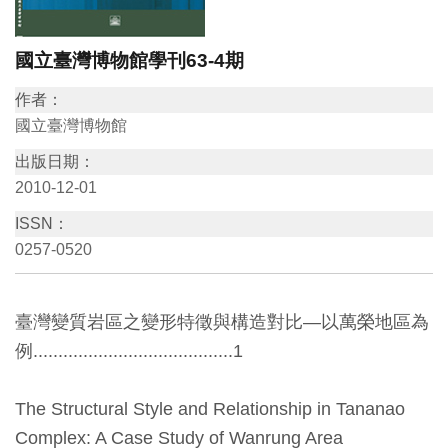
訊
國立臺灣博物館學刊63-4期
展
作者：
覽
國立臺灣博物館
資
出版日期：
訊
2010-12-01
ISSN：
教
0257-0520
育
活
臺灣變質岩區之變形特徵與構造對比—以萬榮地區為
動
例........................................1
出
The Structural Style and Relationship in Tananao
版
Complex: A Case Study of Wanrung Area
文