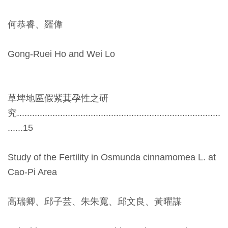
創
何恭睿、羅偉
典
Gong-Ruei Ho and Wei Lo
藏
研
究
草埤地區假紫萁孕性之研
究................................................................................
便
......15
民
服
Study of the Fertility in Osmunda cinnamomea L. at
務
Cao-Pi Area
政
高瑞卿、邱子芸、朱朱寬、邱文良、黃曜謀
府
公