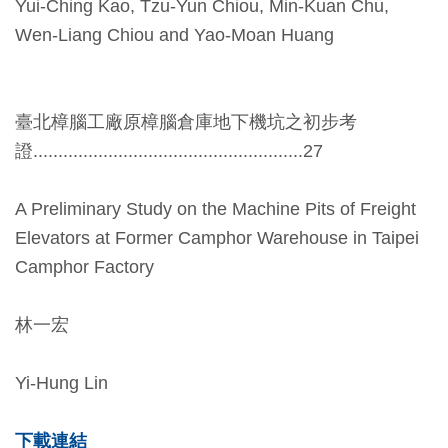
Yui-Ching Kao, Tzu-Yun Chiou, Min-Kuan Chu,
開
Wen-Liang Chiou and Yao-Moan Huang
資
訊
臺北樟腦工廠原樟腦倉庫地下機坑之初步考
隱
證......................................................27
私
權
A Preliminary Study on the Machine Pits of Freight
與
Elevators at Former Camphor Warehouse in Taipei
資
Camphor Factory
訊
安
林一宏
全
宣
Yi-Hung Lin
告
下載連結
資