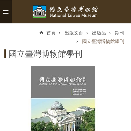
跳到主要內容區塊
進
階
首頁
出版文創
出版品
期刊
搜
尋
國立臺灣博物館學刊
國立臺灣博物館學刊
認
識
臺
博
參
觀
資