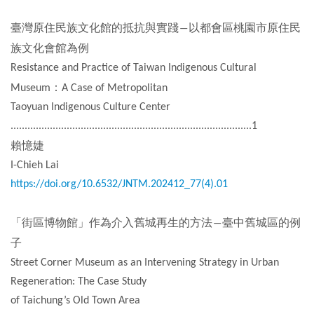
創
臺灣原住民族文化館的抵抗與實踐
以都會區桃園市原住民
―
族文化會館為例
典
Resistance and Practice of Taiwan Indigenous Cultural
藏
：
Museum
A Case of Metropolitan
研
Taoyuan Indigenous Culture Center
究
......................................................................................1
賴憶婕
便
I-Chieh Lai
民
https://doi.org/10.6532/JNTM.202412_77(4).01
服
務
「街區博物館」作為介入舊城再生的方法
臺中舊城區的例
―
子
政
Street Corner Museum as an Intervening Strategy in Urban
Regeneration: The Case Study
府
of Taichung’s Old Town Area
公