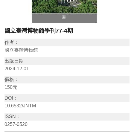
訊
展
國立臺灣博物館學刊77-4期
覽
作者：
資
國立臺灣博物館
訊
出版日期：
2024-12-01
教
育
價格：
150元
活
動
DOI：
10.6532/JNTM
出
ISSN：
版
0257-0520
文