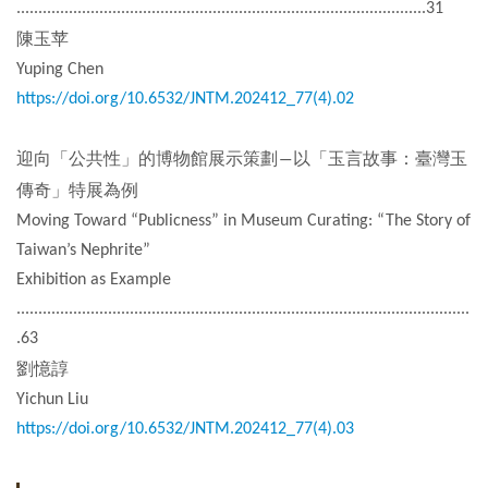
..............................................................................................31
開
陳玉苹
資
Yuping Chen
訊
https://doi.org/10.6532/JNTM.202412_77(4).02
隱
迎向「公共性」的博物館展示策劃
以「玉言故事：臺灣玉
―
私
傳奇」特展為例
權
Moving Toward “Publicness” in Museum Curating: “The Story of
與
Taiwan’s Nephrite”
資
Exhibition as Example
訊
........................................................................................................
安
.63
全
劉憶諄
宣
Yichun Liu
告
https://doi.org/10.6532/JNTM.202412_77(4).03
資