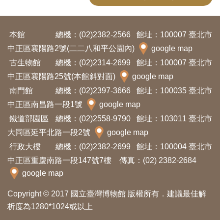
友
善
本館
總機：(02)2382-2566
館址：100007 臺北市
措
中正區襄陽路2號(二二八和平公園內)
google map
施
古生物館
總機：(02)2314-2699
館址：100007 臺北市
服
中正區襄陽路25號(本館斜對面)
google map
務
南門館
總機：(02)2397-3666
館址：100035 臺北市
中正區南昌路一段1號
google map
網
鐵道部園區
總機：(02)2558-9790
館址：103011 臺北市
站
大同區延平北路一段2號
google map
導
行政大樓
總機：(02)2382-2699
館址：100004 臺北市
覽
中正區重慶南路一段147號7樓 傳真：(02) 2382-2684
google map
En
日
Copyright © 2017 國立臺灣博物館 版權所有．建議最佳解
glis
本
h
語
析度為1280*1024或以上