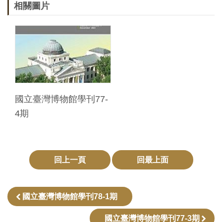
相關圖片
料
開
放
宣
告
著
國立臺灣博物館學刊77-
作
4期
權
聲
明
回上一頁
回最上面
回
國立臺灣博物館學刊78-1期
首
頁
國立臺灣博物館學刊77-3期