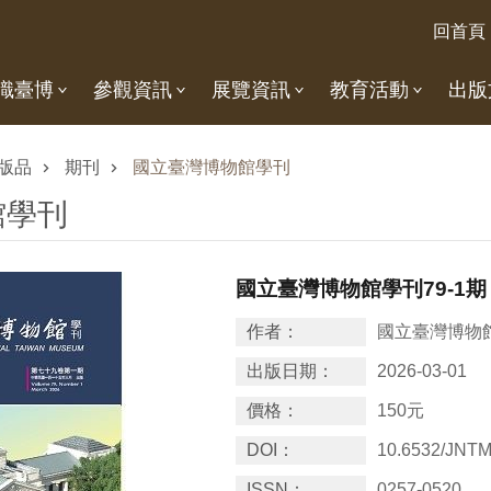
回首頁
識臺博
參觀資訊
展覽資訊
教育活動
出版
版品
期刊
國立臺灣博物館學刊
館學刊
國立臺灣博物館學刊79-1期
作者：
國立臺灣博物
出版日期：
2026-03-01
價格：
150元
DOI：
10.6532/JNT
ISSN：
0257-0520