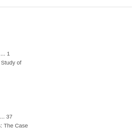
. 1
 Study of
 37
s: The Case