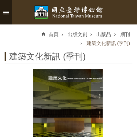
跳到主要內容區塊
進
階
首頁
出版文創
出版品
期刊
搜
尋
建築文化新訊 (季刊)
建築文化新訊 (季刊)
認
識
臺
博
參
觀
資