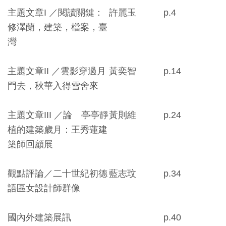
創
主題文章I ／閱讀關鍵：
許麗玉
p.4
修澤蘭，建築，檔案，臺
典
灣
藏
研
主題文章II ／雲影穿過月
黃奕智
p.14
究
門去，秋華入得雪舍來
主題文章III ／論 亭亭靜
黃則維
p.24
便
植的建築歲月：王秀蓮建
民
築師回顧展
服
務
觀點評論／二十世紀初德
藍志玟
p.34
語區女設計師群像
政
府
國內外建築展訊
p.40
公