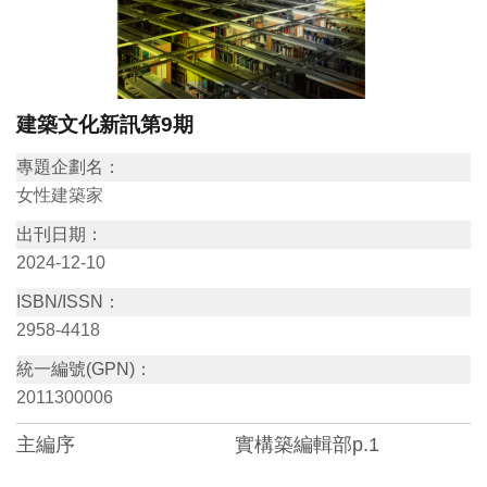
訊
展
建築文化新訊第9期
覽
資
專題企劃名：
訊
女性建築家
出刊日期：
教
2024-12-10
育
ISBN/ISSN：
活
2958-4418
動
統一編號(GPN)：
2011300006
出
主編序
實構築編輯部
p.1
版
文