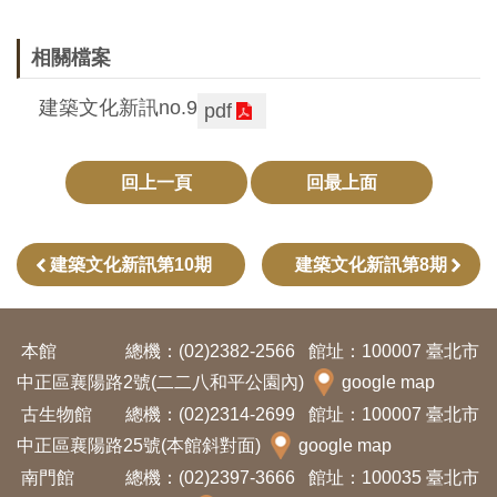
開
資
相關檔案
訊
建築文化新訊no.9
pdf
隱
私
回上一頁
回最上面
權
與
建築文化新訊第10期
建築文化新訊第8期
資
訊
安
本館
總機：(02)2382-2566
館址：100007 臺北市
全
中正區襄陽路2號(二二八和平公園內)
google map
宣
古生物館
總機：(02)2314-2699
館址：100007 臺北市
告
中正區襄陽路25號(本館斜對面)
google map
南門館
總機：(02)2397-3666
館址：100035 臺北市
資