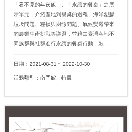
開
「看不見的年夜飯」、「永續的餐桌」之展
資
示單元，介紹產地到餐桌的過程、海洋塑膠
訊
垃圾問題、糧損與廚餘問題、氣候變遷帶來
的農業生產挑戰等議題，並藉由臺灣各地不
隱
同族群與社群進行永續的餐桌行動，鼓...
私
權
日期：2021-08-31 ~ 2022-10-30
與
資
活動類型：南門館、特展
訊
安
全
宣
告
資