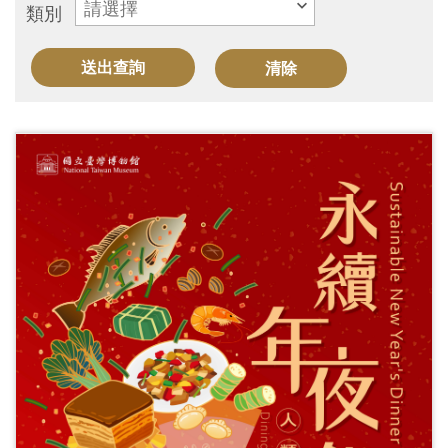
類別
訊
展
覽
資
訊
教
育
活
動
出
版
文