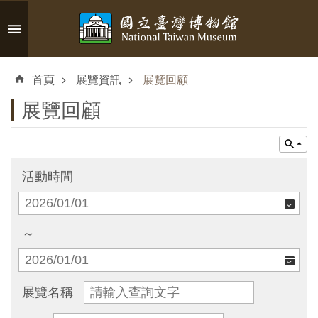
跳到主要內容區塊
進
階
首頁
展覽資訊
展覽回顧
搜
尋
展覽回顧
認
活動時間
識
臺
博
～
參
展覽名稱
觀
資