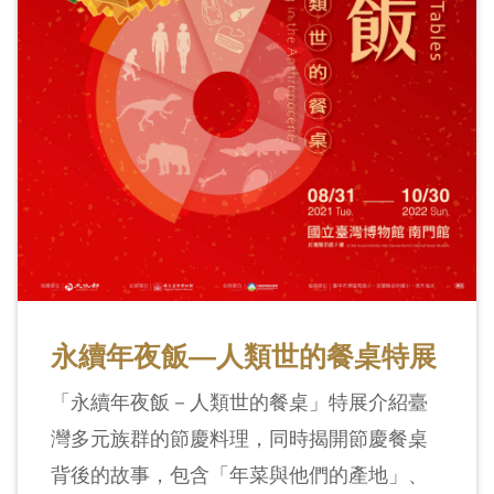
創
典
藏
研
究
便
民
服
務
永續年夜飯—人類世的餐桌特展
「永續年夜飯－人類世的餐桌」特展介紹臺
政
灣多元族群的節慶料理，同時揭開節慶餐桌
府
背後的故事，包含「年菜與他們的產地」、
公