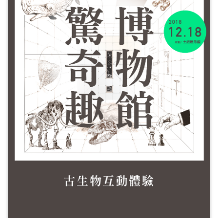
料
開
放
宣
告
著
作
權
聲
明
回
首
頁