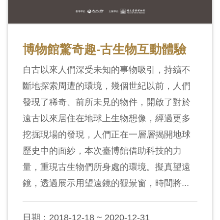
友
善
措
博物館驚奇趣-古生物互動體驗
施
自古以來人們深受未知的事物吸引，持續不
服
斷地探索周遭的環境，幾個世紀以前，人們
務
發現了稀奇、前所未見的物件，開啟了對於
網
遠古以來居住在地球上生物想像，經過更多
站
挖掘現場的發現，人們正在一層層揭開地球
導
歷史中的面紗，本次臺博館借助科技的力
覽
量，重現古生物們所身處的環境。擬真望遠
鏡，透過展示用望遠鏡的觀景窗，時間將...
En
日
glis
本
h
語
日期：2018-12-18 ~ 2020-12-31