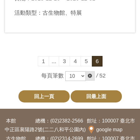
Ba
ha
sa
活動類型：古生物館、特展
Ind
Tiế
on
ng
esi
Việ
a
t
1
...
3
4
5
6
每頁筆數
/
52
回上一頁
回最上面
本館
總機：(02)2382-2566
館址：100007 臺北市
中正區襄陽路2號(二二八和平公園內)
google map
古生物館
總機：(02)2314-2699
館址：100007 臺北市