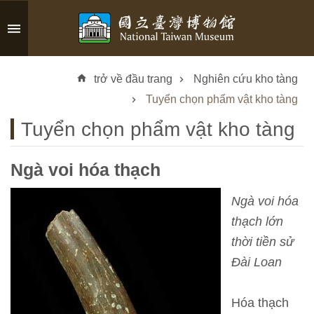
Skip to main content
A
d
trở về đầu trang
Nghiên cứu kho tàng
v
a
Tuyển chọn phẩm vật kho tàng
n
Tuyển chọn phẩm vật kho tàng
c
e
d
Ngà voi hóa thạch
S
e
Ngà voi hóa
a
thạch lớn
r
thời tiền sử
c
h
Đài Loan
Hóa thạch