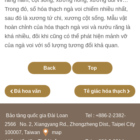
răng hàm, cột sống, xương hông, xương đùi vv…
n
Trong đó, số hóa thạch ngà voi chiếm nhiều nhất,
sau đó là xương tứ chi, xương cột sống. Mẫu vật
T
hoàn chỉnh của hóa thạch ngà voi và nướu răng là
h
khá nhiều, đôi khi cũng có thể phát hiện mảnh vỡ
ô
của ngà voi với số lượng tương đối khả quan.
n
g
t
Back
Top
i
n
Đá hoa văn
Tê giác hóa thạch
t
r
i
Bảo tàng quốc gia Đài Loan
Tel : +886-2-2382-
ể
2566
No. 2, Xiangyang Rd., Zhongzheng Dist., Taipei City
n
100007, Taiwan
map