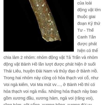
của loài
T
động vật lớn
h
thuộc giai
ô
đoạn Kỷ thứ
n
Tư - Thế
g
Canh Tân
t
được phát
i
hiện có thể
n
chia làm 2 nhóm: nhóm động vật Tả Trấn và nhóm
t
động vật Bành Hồ lần lượt được phát hiện ở suối
h
Thái Liêu, huyện Đài Nam và thủy đạo ở Bành Hồ.
a
Trong hai nhóm này cũng có hóa thạch voi cổ, như
m
Voi ngà kiếm, Voi Ma mút vv…, ở Bành Hồ thì có
q
hóa thạch voi ngà mấu. Những hóa thạch này bao
u
gồm xương đầu, xương hàm, ngà voi (răng voi),
a