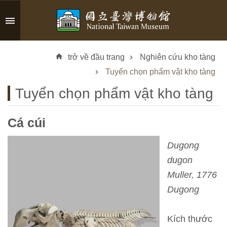
Skip to main content
A
d
trở về đầu trang
Nghiên cứu kho tàng
v
a
Tuyển chọn phẩm vật kho tàng
n
Tuyển chọn phẩm vật kho tàng
c
e
d
Cá cúi
S
e
Dugong
a
dugon
r
Muller, 1776
c
h
Dugong
Kích thước