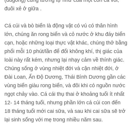
(dugong) cũng tương tự như của một con cá voi,
n
đuôi xẻ ở giữa .
T
Cá cúi và bò biển là động vật có vú có thân hình
h
lớn, chúng ăn rong biển và cỏ nước ở khu đáy biển
ô
cạn, hoặc những loại thực vật khác, chúng thở bằng
n
phổi mỗi 10 phút/lần để đổi không khí, thị giác của
g
loài này rất kém, nhưng lại nhạy cảm về thính giác.
t
Chúng sống ở vùng nhiệt đới và cận nhiệt đới, ở
i
Đài Loan, Ấn Độ Dương, Thái Bình Dương gần các
n
vùng biển giàu rong biển, và đôi khi có nguồn nước
t
ngọt chảy vào. Cá cái thụ thai ở khoảng tuổi ít nhất
r
12- 14 tháng tuổi, nhưng phần lớn cá cúi con đến
i
18 tháng tuổi mới cai sữa, và sau khi cai sữa sẽ trở
ể
lại sinh sống với mẹ trong nhiều năm sau.
n