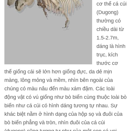
cơ thể cá cúi
T
(Dugong)
h
thường có
ô
chiều dài từ
n
1.5-2.7m,
g
dáng là hình
t
trục, kích
i
thước cơ
n
thể giống cái sẽ lớn hơn giống đực, da dẻ mịn
t
màng, lông mỏng và mềm, nhìn bên ngoài của
h
chúng có màu nâu đến màu xám đậm. Các loài
a
động vật có vú giống như bò biển cùng thuộc loài bò
m
biển như cá cúi có hình dáng tương tự nhau. Sự
q
khác biệt nằm ở hình dạng của hộp sọ và đuôi của
u
bò biển phẳng và tròn, nhìn đuôi của cá cúi
a