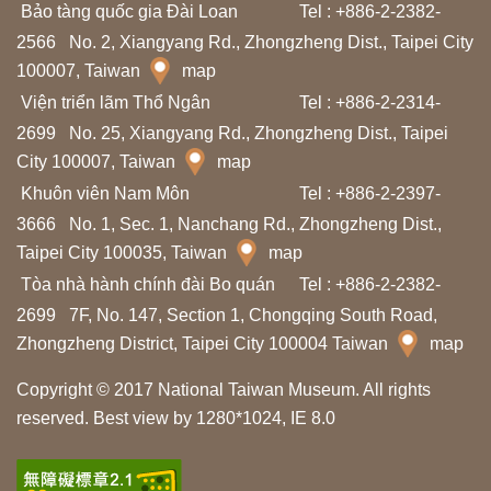
Bảo tàng quốc gia Đài Loan
Tel : +886-2-2382-
ọ
2566
No. 2, Xiangyang Rd., Zhongzheng Dist., Taipei City
c
100007, Taiwan
map
t
Viện triển lãm Thổ Ngân
Tel : +886-2-2314-
ậ
2699
No. 25, Xiangyang Rd., Zhongzheng Dist., Taipei
p
City 100007, Taiwan
map
Khuôn viên Nam Môn
Tel : +886-2-2397-
N
3666
No. 1, Sec. 1, Nanchang Rd., Zhongzheng Dist.,
g
Taipei City 100035, Taiwan
map
h
Tòa nhà hành chính đài Bo quán
Tel : +886-2-2382-
i
2699
7F, No. 147, Section 1, Chongqing South Road,
ê
Zhongzheng District, Taipei City 100004 Taiwan
map
n
Copyright © 2017 National Taiwan Museum. All rights
c
reserved. Best view by 1280*1024, IE 8.0
ứ
u