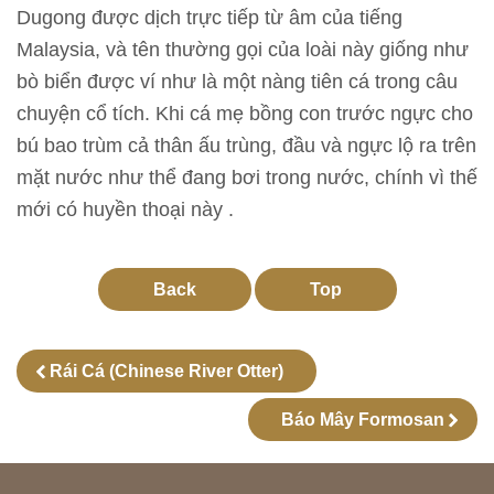
l
Dugong được dịch trực tiếp từ âm của tiếng
ã
Malaysia, và tên thường gọi của loài này giống như
m
bò biển được ví như là một nàng tiên cá trong câu
chuyện cổ tích. Khi cá mẹ bồng con trước ngực cho
N
bú bao trùm cả thân ấu trùng, đầu và ngực lộ ra trên
g
mặt nước như thể đang bơi trong nước, chính vì thế
u
mới có huyền thoại này .
ồ
n
t
Back
Top
ư
l
Rái Cá (Chinese River Otter)
i
ệ
Báo Mây Formosan
u
h