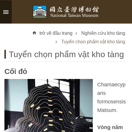
Skip to main content
A
d
trở về đầu trang
Nghiên cứu kho tàng
v
a
Tuyển chọn phẩm vật kho tàng
n
Tuyển chọn phẩm vật kho tàng
c
e
d
Cối đỏ
S
e
Chamaecyp
a
aris
r
formosensis
c
h
Matsum.
Vòng năm