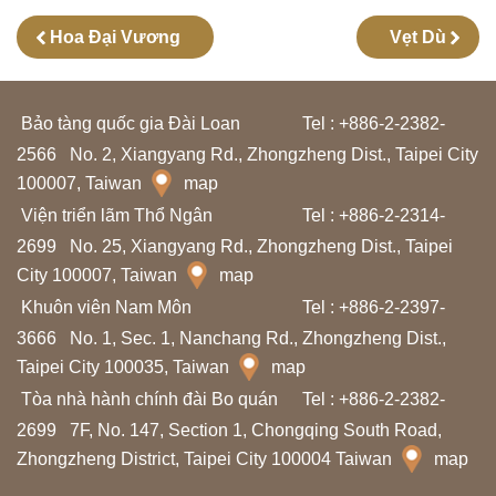
ọ
Hoa Đại Vương
Vẹt Dù
c
t
ậ
Bảo tàng quốc gia Đài Loan
Tel : +886-2-2382-
p
2566
No. 2, Xiangyang Rd., Zhongzheng Dist., Taipei City
100007, Taiwan
map
N
Viện triển lãm Thổ Ngân
Tel : +886-2-2314-
g
2699
No. 25, Xiangyang Rd., Zhongzheng Dist., Taipei
City 100007, Taiwan
map
h
Khuôn viên Nam Môn
Tel : +886-2-2397-
i
3666
No. 1, Sec. 1, Nanchang Rd., Zhongzheng Dist.,
ê
Taipei City 100035, Taiwan
map
n
Tòa nhà hành chính đài Bo quán
Tel : +886-2-2382-
c
2699
7F, No. 147, Section 1, Chongqing South Road,
ứ
Zhongzheng District, Taipei City 100004 Taiwan
map
u