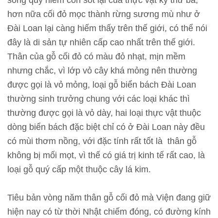
sống quý hiếm còn sót lại của thực vật kỷ thứ ba;
n
hơn nữa cối đỏ mọc thành rừng sương mù như ở
Đài Loan lại càng hiếm thấy trên thế giới, có thể nói
T
đây là di sản tự nhiên cấp cao nhất trên thế giới.
h
Thân của gỗ cối đỏ có màu đỏ nhạt, mịn mềm
ô
nhưng chắc, vì lớp vỏ cây khá mỏng nên thường
n
được gọi là vỏ mỏng, loại gỗ biển bách Đài Loan
g
thường sinh trưởng chung với các loại khác thì
t
thường được gọi là vỏ dày, hai loại thực vật thuộc
i
dòng biển bách đặc biệt chỉ có ở Đài Loan này đều
n
có mùi thơm nồng, với đặc tính rất tốt là thân gỗ
t
không bị mối mọt, vì thế có giá trị kinh tế rất cao, là
r
loại gỗ quý cấp một thuộc cây lá kim.
i
ể
Tiêu bản vòng năm thân gỗ cối đỏ mà Viện đang giữ
n
hiện nay có từ thời Nhật chiếm đóng, có đường kính