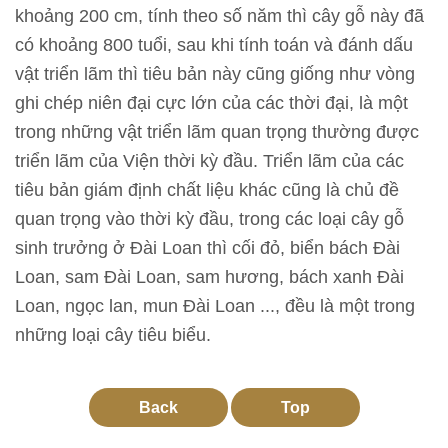
l
khoảng 200 cm, tính theo số năm thì cây gỗ này đã
ã
có khoảng 800 tuổi, sau khi tính toán và đánh dấu
m
vật triển lãm thì tiêu bản này cũng giống như vòng
ghi chép niên đại cực lớn của các thời đại, là một
N
trong những vật triển lãm quan trọng thường được
g
triển lãm của Viện thời kỳ đầu. Triển lãm của các
u
tiêu bản giám định chất liệu khác cũng là chủ đề
ồ
quan trọng vào thời kỳ đầu, trong các loại cây gỗ
n
sinh trưởng ở Đài Loan thì cối đỏ, biển bách Đài
t
Loan, sam Đài Loan, sam hương, bách xanh Đài
ư
Loan, ngọc lan, mun Đài Loan ..., đều là một trong
l
những loại cây tiêu biểu.
i
ệ
u
Back
Top
h