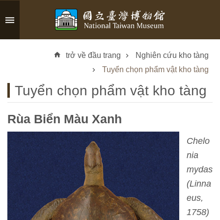
Skip to main content
A
d
trở về đầu trang
Nghiên cứu kho tàng
v
a
Tuyển chọn phẩm vật kho tàng
n
Tuyển chọn phẩm vật kho tàng
c
e
d
Rùa Biển Màu Xanh
S
e
Chelo
a
nia
r
mydas
c
h
(Linna
eus,
1758)