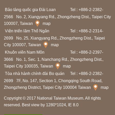
l
ã
Bảo tàng quốc gia Đài Loan
Tel : +886-2-2382-
m
2566
No. 2, Xiangyang Rd., Zhongzheng Dist., Taipei City
100007, Taiwan
map
N
Viện triển lãm Thổ Ngân
Tel : +886-2-2314-
g
2699
No. 25, Xiangyang Rd., Zhongzheng Dist., Taipei
City 100007, Taiwan
u
map
Khuôn viên Nam Môn
ồ
Tel : +886-2-2397-
3666
No. 1, Sec. 1, Nanchang Rd., Zhongzheng Dist.,
n
Taipei City 100035, Taiwan
map
t
Tòa nhà hành chính đài Bo quán
Tel : +886-2-2382-
ư
2699
7F, No. 147, Section 1, Chongqing South Road,
l
Zhongzheng District, Taipei City 100004 Taiwan
map
i
ệ
Copyright © 2017 National Taiwan Museum. All rights
u
reserved. Best view by 1280*1024, IE 8.0
h