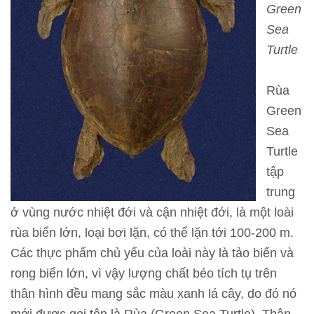
Green
T
Sea
h
Turtle
ô
n
Rùa
g
Green
t
Sea
i
Turtle
n
tập
t
trung
h
ở vùng nước nhiệt đới và cận nhiệt đới, là một loài
a
rùa biển lớn, loại bơi lặn, có thể lặn tới 100-200 m.
m
Các thực phẩm chủ yếu của loài này là tảo biển và
q
rong biển lớn, vì vậy lượng chất béo tích tụ trên
u
thân hình đều mang sắc màu xanh lá cây, do đó nó
a