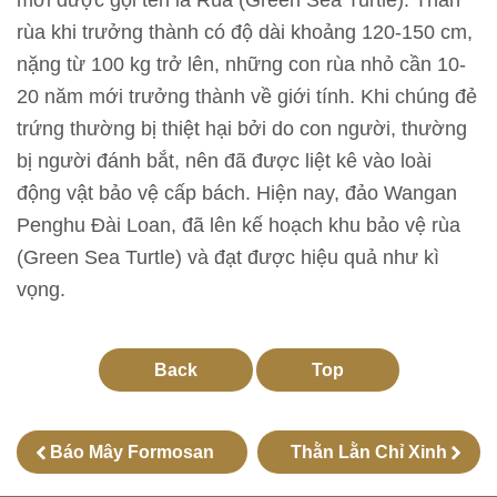
mới được gọi tên là Rùa (Green Sea Turtle). Thân
n
rùa khi trưởng thành có độ dài khoảng 120-150 cm,
nặng từ 100 kg trở lên, những con rùa nhỏ cần 10-
T
20 năm mới trưởng thành về giới tính. Khi chúng đẻ
h
trứng thường bị thiệt hại bởi do con người, thường
ô
bị người đánh bắt, nên đã được liệt kê vào loài
n
động vật bảo vệ cấp bách. Hiện nay, đảo Wangan
g
Penghu Đài Loan, đã lên kế hoạch khu bảo vệ rùa
t
(Green Sea Turtle) và đạt được hiệu quả như kì
i
vọng.
n
t
r
Back
Top
i
ể
Báo Mây Formosan
Thằn Lằn Chỉ Xinh
n