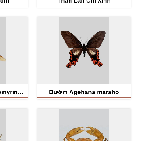
anh
Thằn Lằn Chỉ Xinh
omyrina
Bướm Agehana maraho