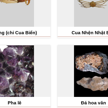
g (chi Cua Biển)
Cua Nhện Nhật 
Pha lê
Đá hoa văn