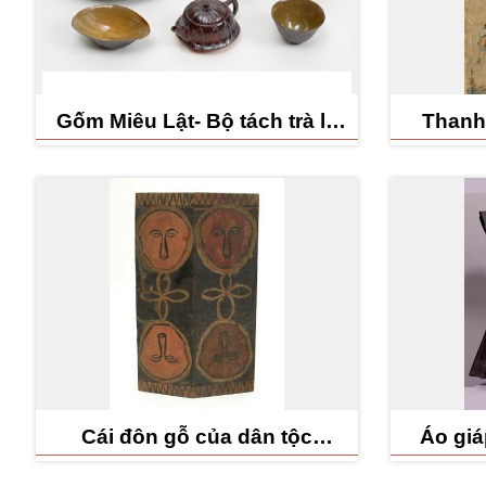
Gốm Miêu Lật- Bộ tách trà lá
Thanh
sen
phiên x
Cái đôn gỗ của dân tộc
Áo giá
Paiwan