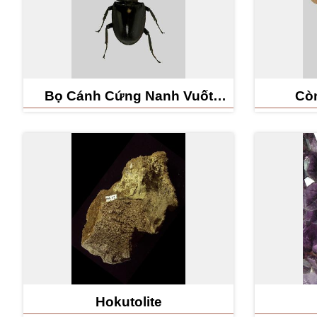
Bọ Cánh Cứng Nanh Vuốt
Còn
(Formosan Giant Stag Beetle)
Hokutolite