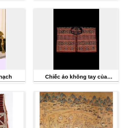
thạch
Chiếc áo không tay của
người nam Pazeh thuộc
Pepohoan