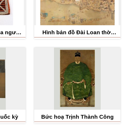
ủa người
Hình bản đồ Đài Loan thời
yal
Khang Hy
Quốc kỳ
Bức hoạ Trịnh Thành Công