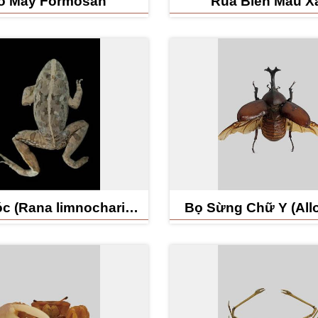
o Mây Formosan
Rùa Biển Màu X
c (Rana limnocharis
Bọ Sừng Chữ Y (All
Boie)
dichotomus)