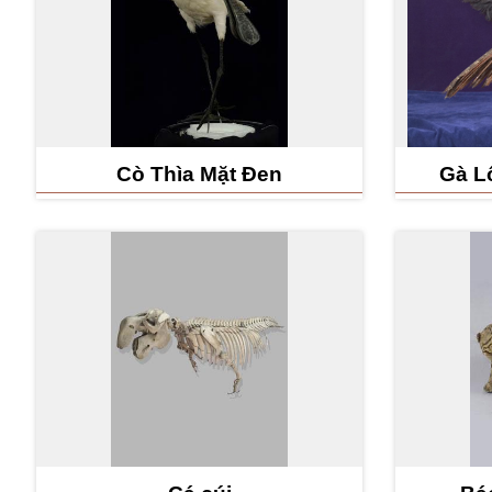
Cò Thìa Mặt Đen
Gà L