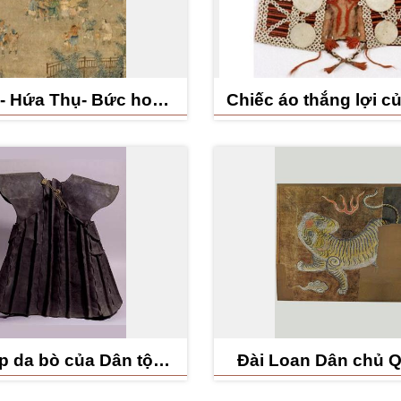
- Hứa Thụ- Bức hoạ
Chiếc áo thắng lợi c
ã Đài Loan : Thi kịch
nam dân tộc Ta
p da bò của Dân tộc
Đài Loan Dân chủ 
Tao (Yami)