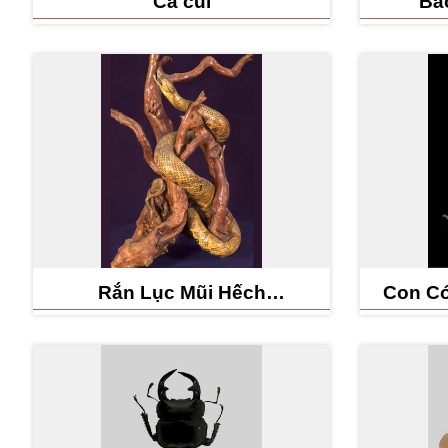
Cá cúi
Bá
Rắn Lục Mũi Hếch
Con Có
(Deinagkistrodon acutus)