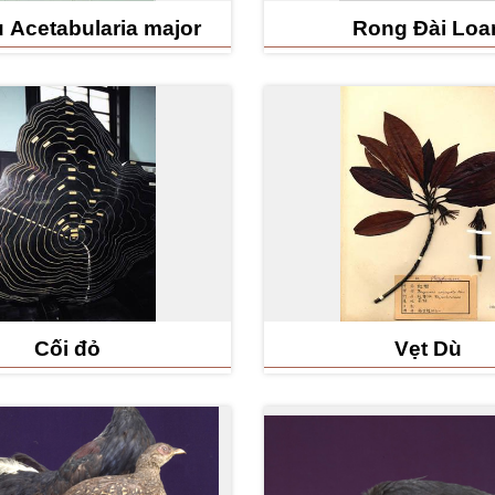
 Acetabularia major
Rong Đài Loa
Cối đỏ
Vẹt Dù