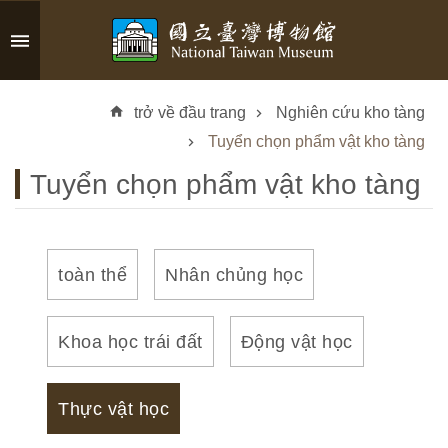
Skip to main content
A
d
trở về đầu trang
Nghiên cứu kho tàng
v
a
Tuyển chọn phẩm vật kho tàng
n
Tuyển chọn phẩm vật kho tàng
c
e
d
S
toàn thể
Nhân chủng học
e
a
r
Khoa học trái đất
Động vật học
c
h
Thực vật học