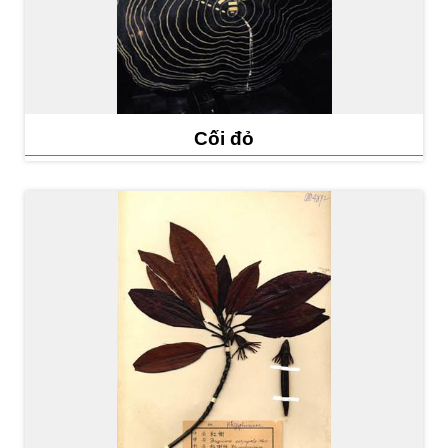
a
n
g
w
Cối đỏ
e
b
En
中
glis
文
h
Ba
ha
sa
Ind
日
on
本
esi
語
a