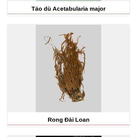
k
Tảo dù Acetabularia major
h
o
t
à
n
g
L
i
ê
n
q
u
Rong Đài Loan
a
n