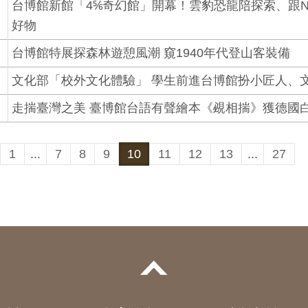
台博館新館「4⅚奇幻館」開幕！雲豹恐龍陪探索、跟N
好物
台博館特展探森林遊憩風潮 窺1940年代登山客裝備
文化部「校外文化體驗」 學生前進台博館扮小匠人、
走揣臺灣之美 臺博館台語有聲繪本《覕相揣》獲德國
1
...
7
8
9
10
11
12
13
...
27