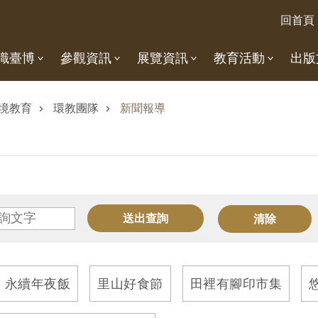
回首頁
識臺博
參觀資訊
展覽資訊
教育活動
出版
境教育
環教團隊
新聞報導
永續年夜飯
里山好食節
田裡有腳印市集