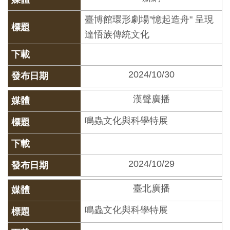
開
臺博館環形劇場"憶起造舟" 呈現
資
達悟族傳統文化
訊
隱
2024/10/30
私
權
漢聲廣播
與
鳴蟲文化與科學特展
資
訊
安
2024/10/29
全
宣
臺北廣播
告
鳴蟲文化與科學特展
資