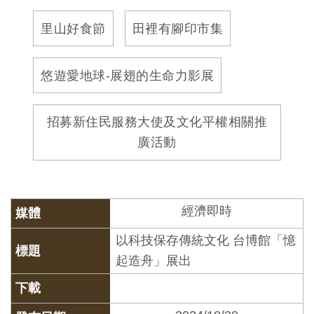
訊
里山好食節
田裡有腳印市集
展
悠遊愛地球-展翅的生命力影展
覽
資
招募新住民服務大使及文化平權相關推
訊
廣活動
教
育
活
經濟即時
動
以科技保存傳統文化 台博館「憶
起造舟」展出
出
版
文