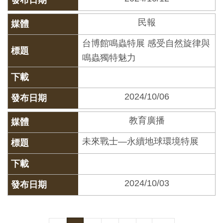
友
民報
善
台博館鳴蟲特展 感受自然旋律與
措
鳴蟲獨特魅力
施
服
務
2024/10/06
網
教育廣播
站
未來戰士—永續地球環境特展
導
覽
2024/10/03
En
日
glis
本
h
語