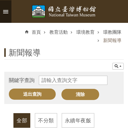
跳到主要內容區塊
進
階
首頁
教育活動
環境教育
環教團隊
搜
尋
新聞報導
新聞報導
認
識
關鍵字查詢
臺
博
參
觀
全部
不分類
永續年夜飯
資