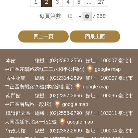
Ba
1
2
3
4
5
...
27
ha
sa
每頁筆數
/
268
Ind
Tiế
on
ng
esi
Việ
a
t
回上一頁
回最上面
本館
總機：(02)2382-2566
館址：100007 臺北市
中正區襄陽路2號(二二八和平公園內)
google map
古生物館
總機：(02)2314-2699
館址：100007 臺北市
中正區襄陽路25號(本館斜對面)
google map
南門館
總機：(02)2397-3666
館址：100035 臺北市
中正區南昌路一段1號
google map
鐵道部園區
總機：(02)2558-9790
館址：103011 臺北市
大同區延平北路一段2號
google map
行政大樓
總機：(02)2382-2699
館址：100004 臺北市