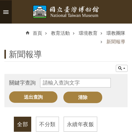
跳到主要內容區塊
進
階
首頁
教育活動
環境教育
環教團隊
搜
尋
新聞報導
新聞報導
認
識
關鍵字查詢
臺
博
參
觀
全部
不分類
永續年夜飯
資