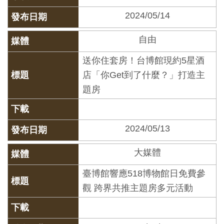
創
2024/05/14
自由
典
藏
送你住套房！台博館現約5星酒
研
店「你Get到了什麼？」打造主
究
題房
便
民
2024/05/13
服
大媒體
務
臺博館響應518博物館日免費參
政
觀 跨界共推主題房多元活動
府
公