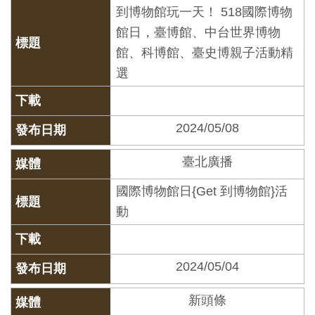
到博物館玩一天！ 518國際博物
友
館日，臺博館、中台世界博物
善
館、科博館、臺史博親子活動精
措
選
施
服
務
2024/05/08
網
臺北廣播
站
國際博物館日{Get 到博物館}活
導
動
覽
2024/05/04
En
日
glis
本
h
語
新頭條