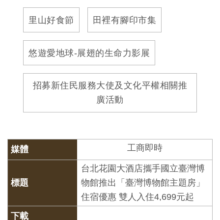
訊
里山好食節
田裡有腳印市集
展
悠遊愛地球-展翅的生命力影展
覽
資
招募新住民服務大使及文化平權相關推
訊
廣活動
教
育
活
工商即時
動
台北花園大酒店攜手國立臺灣博
物館推出「臺灣博物館主題房」
出
住宿優惠 雙人入住4,699元起
版
文