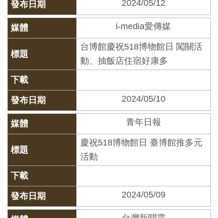
2024/05/12
開
資
i-media愛傳媒
訊
台博館慶祝518博物館日 闖關活
動、抽飯店住宿好康多
隱
私
權
2024/05/10
與
資
青年日報
訊
慶祝518博物館日 臺博館推多元
安
活動
全
宣
告
2024/05/09
資