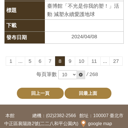
Ba
臺博館「不光是你我的塑！」活
ha
sa
動 減塑永續愛護地球
Ind
Tiế
on
ng
esi
Việ
a
t
2024/04/08
1
...
5
6
7
8
9
10
11
...
27
每頁筆數
/
268
回上一頁
回最上面
本館
總機：(02)2382-2566
館址：100007 臺北市
中正區襄陽路2號(二二八和平公園內)
google map