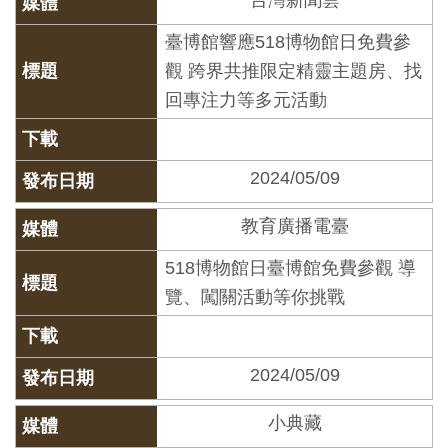
台灣新聞雲
料
臺博館響應518博物館日免費參
開
觀 跨界共推限定精靈主題房、找
放
回專注力等多元活動
宣
告
2024/05/09
著
作
教育廣播電臺
權
518博物館日臺博館免費參觀 導
聲
覽、闖關活動等你挑戰
明
回
2024/05/09
首
小典藏
頁