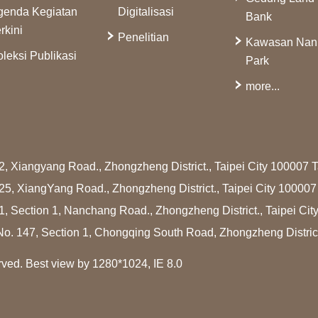
genda Kegiatan
Digitalisasi
Bank
rkini
Penelitian
Kawasan Na
leksi Publikasi
Park
more...
2, Xiangyang Road., Zhongzheng District., Taipei City 100007
25, XiangYang Road., Zhongzheng District., Taipei City 10000
1, Section 1, Nanchang Road., Zhongzheng District., Taipei Ci
No. 147, Section 1, Chongqing South Road, Zhongzheng Distric
rved. Best view by 1280*1024, IE 8.0