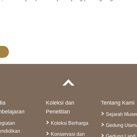
ia
Koleksi dan
Tentang Kami
belajaran
Penelitian
Sejarah Mus
egiatan
Koleksi Berharga
Gedung Utam
endidikan
Konservasi dan
Gedung Land