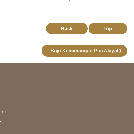
Back
Top
Baju Kemenangan Pria Atayal
eum
a