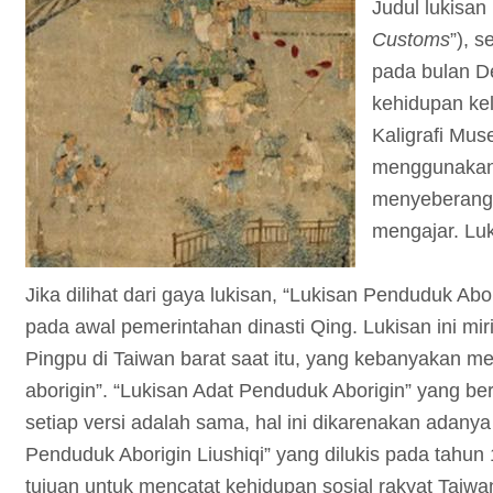
Judul lukisan
Customs
”), 
pada bulan D
kehidupan kel
Kaligrafi Mus
menggunakan 
menyeberangi
mengajar. Luk
Jika dilihat dari gaya lukisan, “Lukisan Penduduk Ab
pada awal pemerintahan dinasti Qing. Lukisan ini m
Pingpu di Taiwan barat saat itu, yang kebanyakan 
aborigin”. “Lukisan Adat Penduduk Aborigin” yang ber
setiap versi adalah sama, hal ini dikarenakan adanya
Penduduk Aborigin Liushiqi” yang dilukis pada tahun 
tujuan untuk mencatat kehidupan sosial rakyat Taiwa