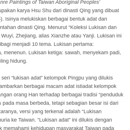
re Paintings of Taiwan Aboriginal Peoples’
upakan karya Hsu Shu dari dinasti Qing yang dibuat
. Isinya melukiskan berbagai bentuk adat dan
tahan dinasti Qing. Menurut “Koleksi Lukisan dan
Wuyi, Zhejiang, alias Xianzhe atau Yanji. Lukisan ini
ibagi menjadi 10 tema. Lukisan pertama:
, menenun. Lukisan ketiga: sawah, menyekam padi,
ling hidung.
 seri “lukisan adat” kelompok Pingpu yang dilukis
ggambarkan berbagai macam adat istiadat kelompok
ngan orang Han terhadap berbagai tradisi “penduduk
s pada masa berbeda, tetapi sebagian besar isi dari
taranya, versi yang terkenal adalah “Lukisan
ria ke Taiwan. ”Lukisan adat” ini dilukis dengan
 untuk memahami kehidupan masyarakat Taiwan pada