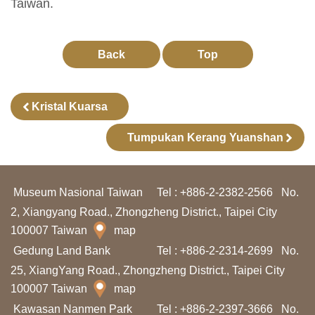
Taiwan.
l
a
j
Back
Top
a
r
Kristal Kuarsa
a
n
Tumpukan Kerang Yuanshan
K
Museum Nasional Taiwan
Tel : +886-2-2382-2566
No.
o
2, Xiangyang Road., Zhongzheng District., Taipei City
l
100007 Taiwan
map
e
Gedung Land Bank
Tel : +886-2-2314-2699
No.
k
25, XiangYang Road., Zhongzheng District., Taipei City
s
100007 Taiwan
map
i
Kawasan Nanmen Park
Tel : +886-2-2397-3666
No.