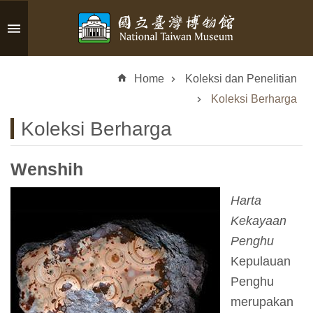
Skip to main content
A
d
Home
Koleksi dan Penelitian
v
a
Koleksi Berharga
n
Koleksi Berharga
c
e
d
Wenshih
S
e
Harta
a
Kekayaan
r
Penghu
c
h
Kepulauan
Penghu
merupakan