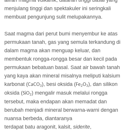
aliran magma vulkanik, dataran tinggi basal yang
g
menjulang tinggi dan spektakuler ini seringkali
a
membuat pengunjung sulit melupakannya.
n
Saat magma dari perut bumi menyembur ke atas
I
permukaan tanah, gas yang semula terkandung di
n
dalam magma akan menguap keluar, dan
f
membentuk rongga-rongga besar dan kecil pada
o
permukaan bebatuan basal. Saat air bawah tanah
r
yang kaya akan mineral misalnya meliputi kalsium
m
karbonat (
), besi oksida (
), dan silikon
CaCO
Fe
O
3
2
3
a
oksida (
) mengalir masuk melalui rongga
SiO
2
s
tersebut, maka endapan akan memadat dan
i
berubah menjadi mineral berwarna-warni dengan
P
nuansa berbeda, diantaranya
a
terdapat batu aragonit, kalsit,
siderite
,