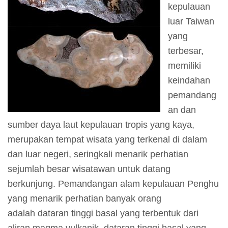
kepulauan
I
luar Taiwan
n
yang
f
terbesar,
o
memiliki
r
keindahan
m
pemandang
a
an dan
s
sumber daya laut kepulauan tropis yang kaya,
i
merupakan tempat wisata yang terkenal di dalam
K
dan luar negeri, seringkali menarik perhatian
u
sejumlah besar wisatawan untuk datang
n
berkunjung. Pemandangan alam kepulauan Penghu
j
yang menarik perhatian banyak orang
u
adalah dataran tinggi basal yang terbentuk dari
n