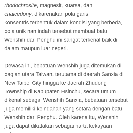
m
rhodochrosite
, magnesit, kuarsa, dan
e
chalcedony
, dikarenakan pola garis
r
konsentris terbentuk dalam kondisi yang berbeda,
a
pola unik nan indah tersebut membuat batu
n
Wenshih dari Penghu ini sangat terkenal baik di
dalam maupun luar negeri.
M
e
Dewasa ini, bebatuan Wenshih juga ditemukan di
d
bagian utara Taiwan, terutama di daerah Sanxia di
i
New Taipei City hingga ke daerah Zhudong
a
Township di Kabupaten Hsinchu, secara umum
P
dikenal sebagai Wenshih Sanxia, bebatuan tersebut
e
juga memiliki keindahan yang setara dengan batu
m
Wenshih dari Penghu. Oleh karena itu, Wenshih
b
juga dapat dikatakan sebagai harta kekayaan
e