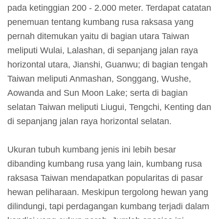
m
pada ketinggian 200 - 2.000 meter. Terdapat catatan
e
penemuan tentang kumbang rusa raksasa yang
r
pernah ditemukan yaitu di bagian utara Taiwan
a
meliputi Wulai, Lalashan, di sepanjang jalan raya
n
horizontal utara, Jianshi, Guanwu; di bagian tengah
Taiwan meliputi Anmashan, Songgang, Wushe,
M
Aowanda and Sun Moon Lake; serta di bagian
e
selatan Taiwan meliputi Liugui, Tengchi, Kenting dan
d
di sepanjang jalan raya horizontal selatan.
i
a
Ukuran tubuh kumbang jenis ini lebih besar
P
dibanding kumbang rusa yang lain, kumbang rusa
e
raksasa Taiwan mendapatkan popularitas di pasar
m
hewan peliharaan. Meskipun tergolong hewan yang
b
dilindungi, tapi perdagangan kumbang terjadi dalam
e