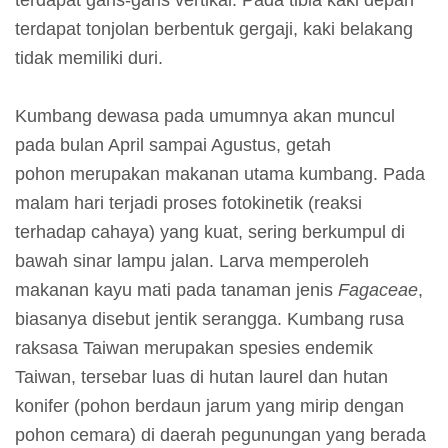
terdapat garis-garis vertikal. Pada tibia kaki depan
g
terdapat tonjolan berbentuk gergaji, kaki belakang
a
tidak memiliki duri.
n
Kumbang dewasa pada umumnya akan muncul
I
pada bulan April sampai Agustus, getah
n
pohon merupakan makanan utama kumbang. Pada
f
malam hari terjadi proses fotokinetik (reaksi
o
terhadap cahaya) yang kuat, sering berkumpul di
r
bawah sinar lampu jalan. Larva memperoleh
m
makanan kayu mati pada tanaman jenis
Fagaceae
,
a
biasanya disebut jentik serangga. Kumbang rusa
s
raksasa Taiwan merupakan spesies endemik
i
Taiwan, tersebar luas di hutan laurel dan hutan
P
konifer (pohon berdaun jarum yang mirip dengan
a
pohon cemara) di daerah pegunungan yang berada