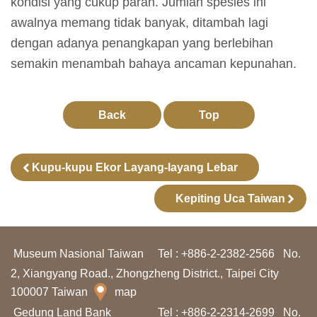
kondisi yang cukup parah. Jumlah spesies ini
l
awalnya memang tidak banyak, ditambah lagi
a
dengan adanya penangkapan yang berlebihan
j
semakin menambah bahaya ancaman kepunahan.
a
r
a
Back
Top
n
Kupu-kupu Ekor Layang-layang Lebar
K
o
Kepiting Uca Taiwan
l
e
Museum Nasional Taiwan
Tel : +886-2-2382-2566
No.
k
2, Xiangyang Road., Zhongzheng District., Taipei City
s
100007 Taiwan
map
i
Gedung Land Bank
Tel : +886-2-2314-2699
No.