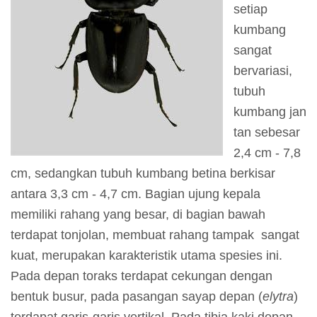
setiap
I
kumbang
n
sangat
f
bervariasi,
o
tubuh
r
kumbang jan
m
tan sebesar
a
2,4 cm - 7,8
s
cm, sedangkan tubuh kumbang betina berkisar
i
antara 3,3 cm - 4,7 cm. Bagian ujung kepala
K
memiliki rahang yang besar, di bagian bawah
u
terdapat tonjolan, membuat rahang tampak sangat
n
kuat, merupakan karakteristik utama spesies ini.
j
Pada depan toraks terdapat cekungan dengan
u
bentuk busur, pada pasangan sayap depan (
elytra
)
n