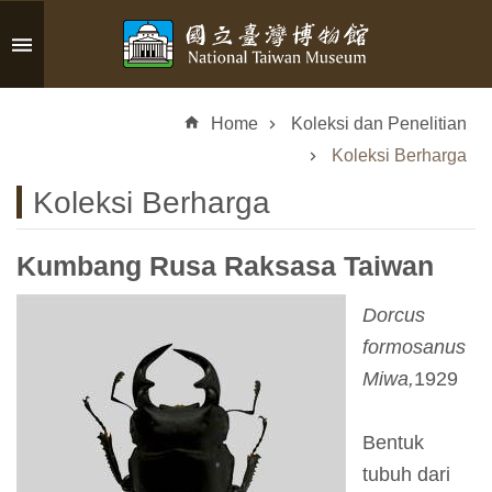
Skip to main content
A
d
Home
Koleksi dan Penelitian
v
a
Koleksi Berharga
n
Koleksi Berharga
c
e
d
Kumbang Rusa Raksasa Taiwan
S
e
Dorcus
a
formosanus
r
Miwa,
1929
c
h
Bentuk
tubuh dari